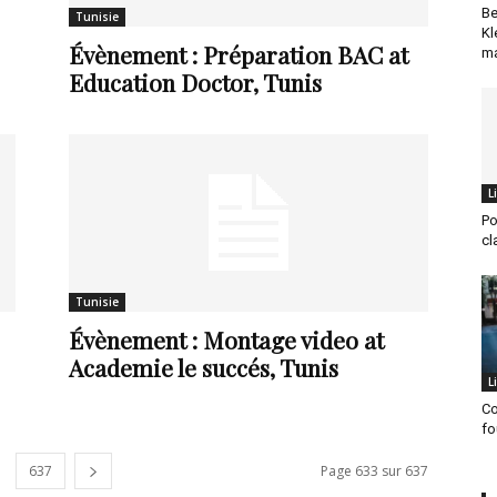
Be
Tunisie
Kl
Évènement : Préparation BAC at
ma
Education Doctor, Tunis
L
Po
cl
Tunisie
Évènement : Montage video at
Academie le succés, Tunis
L
Co
fo
637
Page 633 sur 637