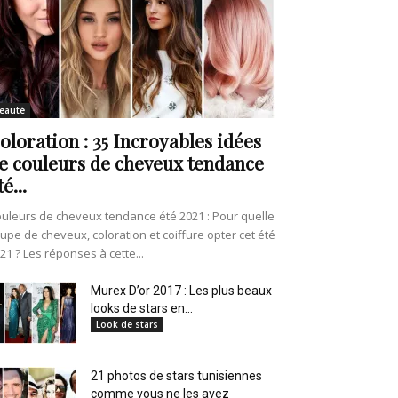
eauté
oloration : 35 Incroyables idées
e couleurs de cheveux tendance
té...
uleurs de cheveux tendance été 2021 : Pour quelle
upe de cheveux, coloration et coiffure opter cet été
21 ? Les réponses à cette...
Murex D’or 2017 : Les plus beaux
looks de stars en...
Look de stars
21 photos de stars tunisiennes
comme vous ne les avez