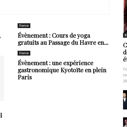
France
,
Évènement : Cours de yoga
B
gratuits au Passage du Havre en...
C
d
France
é
Évènement : une expérience
gastronomique Kyotoïte en plein
Co
co
Paris
20
l