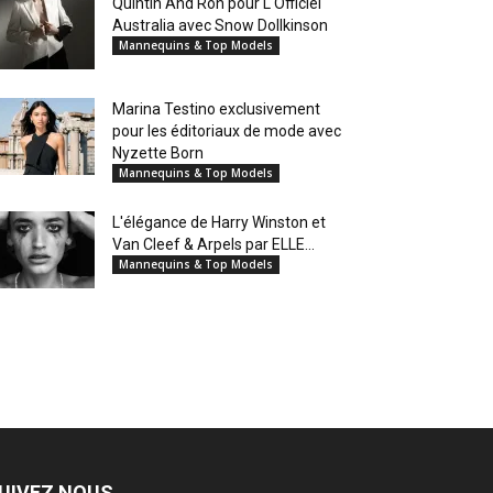
Quintin And Ron pour L'Officiel
Australia avec Snow Dollkinson
Mannequins & Top Models
Marina Testino exclusivement
pour les éditoriaux de mode avec
Nyzette Born
Mannequins & Top Models
L'élégance de Harry Winston et
Van Cleef & Arpels par ELLE...
Mannequins & Top Models
UIVEZ NOUS