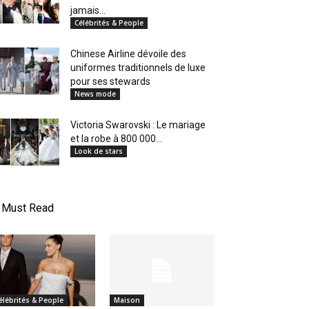
jamais...
Célébrités & People
Chinese Airline dévoile des
uniformes traditionnels de luxe
pour ses stewards
News mode
Victoria Swarovski : Le mariage
et la robe à 800 000...
Look de stars
Must Read
élébrités & People
Maison