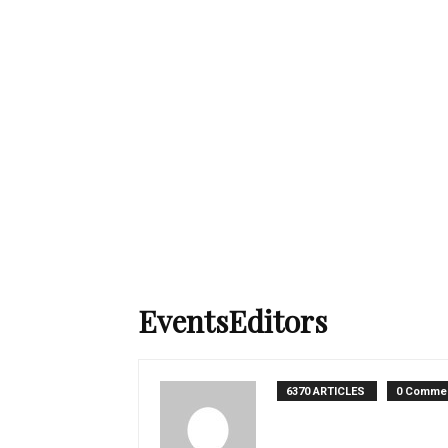
de
mode
et
EventsEditors
style
6370 ARTICLES
0 Commen