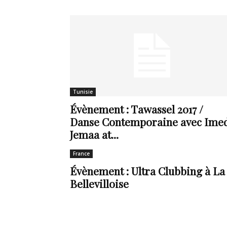
en
Tunisie
Tunisie
Évènement : Tawassel 2017 /
et
Danse Contemporaine avec Ime
Jemaa at...
France
au
Évènement : Ultra Clubbing à La
Bellevilloise
Maghreb