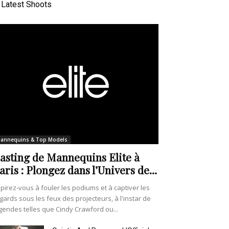
Latest Shoots
annequins & Top Models
asting de Mannequins Elite à
aris : Plongez dans l’Univers de...
pirez-vous à fouler les podiums et à captiver les
gards sous les feux des projecteurs, à l'instar de
gendes telles que Cindy Crawford ou...