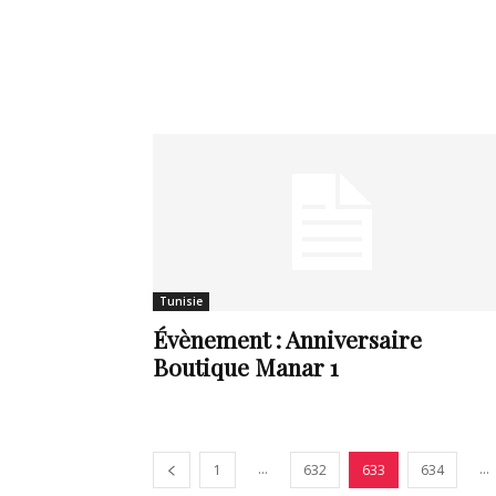
Tunisie
Évènement : Anniversaire
Boutique Manar 1
...
...
1
632
633
634