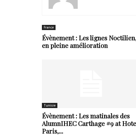
de
France
Évènement : Les lignes Noctilien
vie
en pleine amélioration
Numéro
Tunisie
un
Évènement : Les matinales des
AlumnIHEC Carthage #9 at Hote
Paris,...