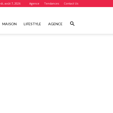
di, août 7, 2026
Agence
Tendances
Contact Us
MAISON
LIFESTYLE
AGENCE