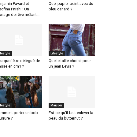
njamin Pavard et
Quel papier peint avec du
eofina Pnishi : Un
bleu canard ?
riage de rêve mêlant...
ifestyle
Lifestyle
urquoi être délégué de
Quelle taille choisir pour
asse en cm1 ?
un jean Levis ?
ifestyle
Maison
mment porter un bob
Est-ce qu’il faut enlever la
urrure ?
peau du butternut ?