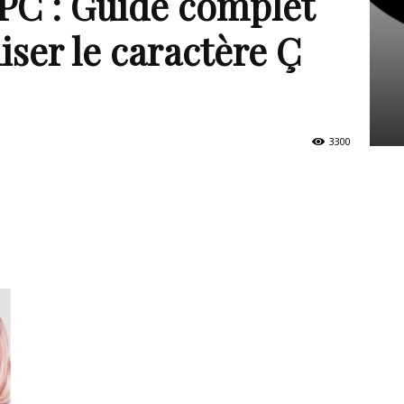
PC : Guide complet
liser le caractère Ç
3300