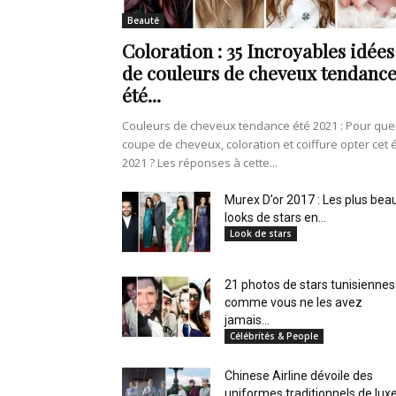
en
Beauté
Coloration : 35 Incroyables idées
de couleurs de cheveux tendanc
été...
Tunisie
Couleurs de cheveux tendance été 2021 : Pour que
coupe de cheveux, coloration et coiffure opter cet 
2021 ? Les réponses à cette...
et
Murex D’or 2017 : Les plus bea
looks de stars en...
Look de stars
21 photos de stars tunisiennes
au
comme vous ne les avez
jamais...
Célébrités & People
Chinese Airline dévoile des
Maghreb
uniformes traditionnels de lux