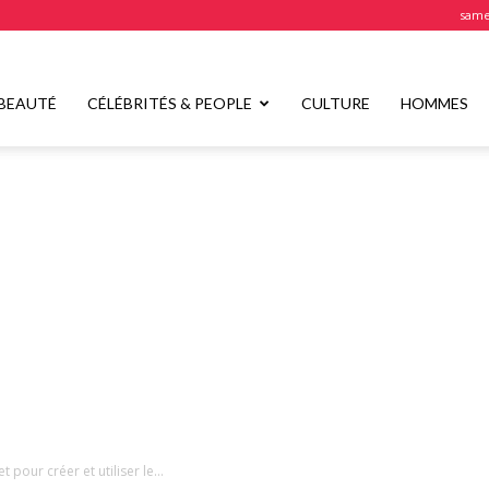
samed
BEAUTÉ
CÉLÉBRITÉS & PEOPLE
CULTURE
HOMMES
pour créer et utiliser le...