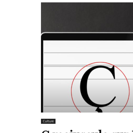
de
mode
et
style
Culture