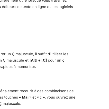
lièrement utile lorsque vous travaillez
diteurs de texte en ligne ou les logiciels
r un Ç majuscule, il suffit d’utiliser les
n Ç majuscule et
[Alt] + [C]
pour un ç
 rapides à mémoriser.
 également recourir à des combinaisons de
les touches
« Maj »
et
« c »
, vous ouvrez une
 Ç majuscule.