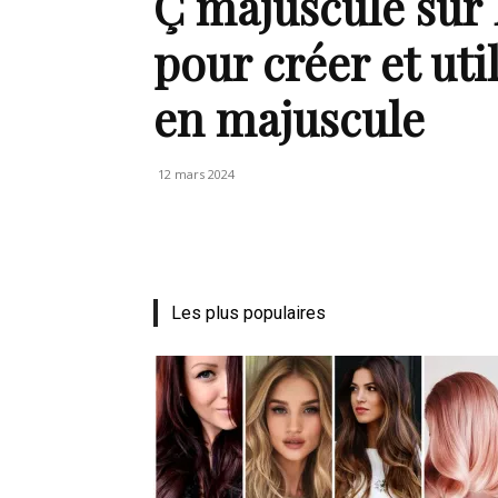
Ç majuscule sur 
de
pour créer et uti
en majuscule
vie
12 mars 2024
Numéro
Les plus populaires
un