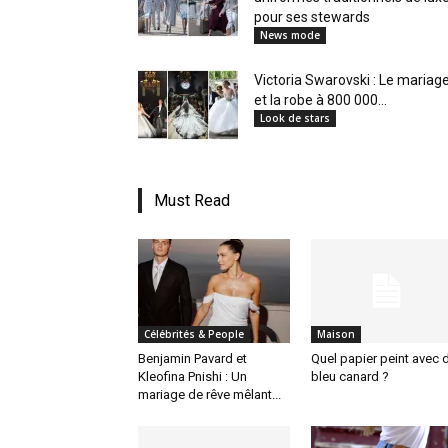
pour ses stewards
News mode
Victoria Swarovski : Le mariag
et la robe à 800 000...
Look de stars
Must Read
Célébrités & People
Maison
Benjamin Pavard et
Quel papier peint avec 
Kleofina Pnishi : Un
bleu canard ?
mariage de rêve mêlant...