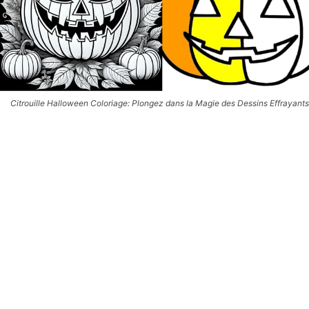
Citrouille Halloween Coloriage: Plongez dans la Magie des Dessins Effrayants