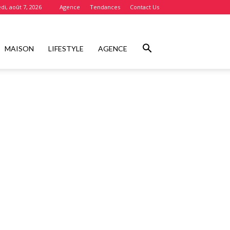
di, août 7, 2026
Agence
Tendances
Contact Us
MAISON
LIFESTYLE
AGENCE