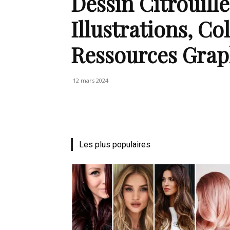
Dessin Citrouill
de
Illustrations, Co
Ressources Grap
vie
12 mars 2024
Numéro
Les plus populaires
un