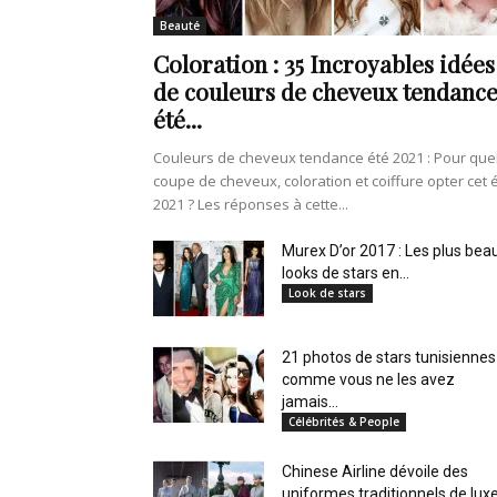
en
Beauté
Coloration : 35 Incroyables idées
de couleurs de cheveux tendanc
été...
Tunisie
Couleurs de cheveux tendance été 2021 : Pour que
coupe de cheveux, coloration et coiffure opter cet 
2021 ? Les réponses à cette...
et
Murex D’or 2017 : Les plus bea
looks de stars en...
Look de stars
21 photos de stars tunisiennes
au
comme vous ne les avez
jamais...
Célébrités & People
Chinese Airline dévoile des
Maghreb
uniformes traditionnels de lux