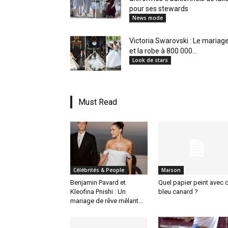
pour ses stewards
News mode
Victoria Swarovski : Le mariag
et la robe à 800 000...
Look de stars
Must Read
Célébrités & People
Maison
Benjamin Pavard et
Quel papier peint avec 
Kleofina Pnishi : Un
bleu canard ?
mariage de rêve mêlant...