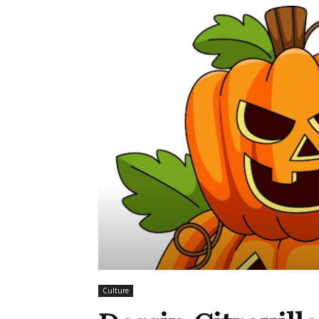
de
mode
et
style
Culture