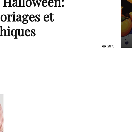
e Halloween:
loriages et
hiques
2873