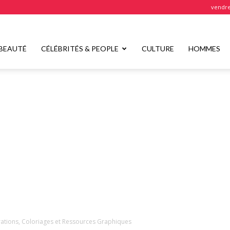
vendre
BEAUTÉ
CÉLÉBRITÉS & PEOPLE
CULTURE
HOMMES
strations, Coloriages et Ressources Graphiques