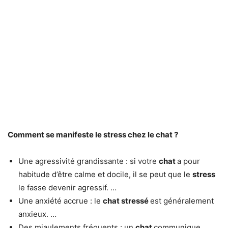
Comment se manifeste le
stress
chez le
chat
?
Une agressivité grandissante : si votre
chat
a pour
habitude d’être calme et docile, il se peut que le
stress
le fasse devenir agressif. …
Une anxiété accrue : le
chat stressé
est généralement
anxieux. …
Des miaulements fréquents : un
chat
communique