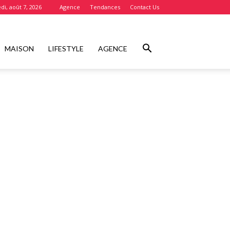
di, août 7, 2026
Agence
Tendances
Contact Us
MAISON
LIFESTYLE
AGENCE