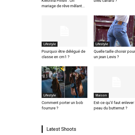
Kleofina Pnishi : Un
bleu canard ?
mariage de rêve mêlant...
Lifestyle
Lifestyle
Pourquoi être délégué de
Quelle taille choisir pou
classe en cm1 ?
un jean Levis ?
Lifestyle
Maison
Comment porter un bob
Est-ce qu’il faut enlever 
fourrure ?
peau du butternut ?
Latest Shoots