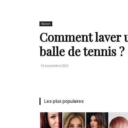
de
Maison
Comment laver u
balle de tennis ?
mode
15 novembre 2021
et
Les plus populaires
style