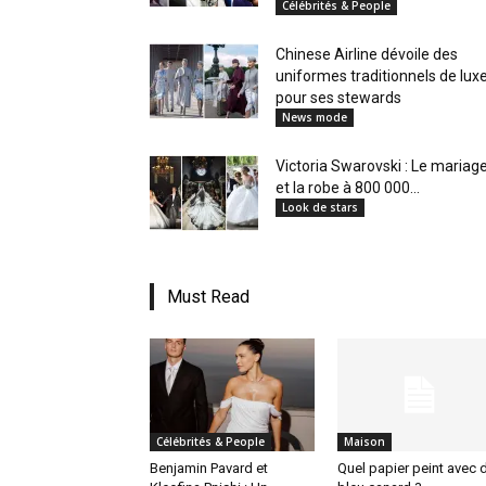
Célébrités & People
en
Chinese Airline dévoile des
uniformes traditionnels de lux
pour ses stewards
News mode
Tunisie
Victoria Swarovski : Le mariag
et la robe à 800 000...
Look de stars
et
Must Read
au
Célébrités & People
Maison
Maghreb
Benjamin Pavard et
Quel papier peint avec 