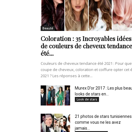
de
Beauté
Coloration : 35 Incroyables idées
vie
de couleurs de cheveux tendanc
été...
Couleurs de cheveux tendance été 2021 : Pour que
coupe de cheveux, coloration et coiffure opter cet 
Numéro
2021 ? Les réponses à cette...
Murex D’or 2017 : Les plus bea
looks de stars en...
Look de stars
un
21 photos de stars tunisiennes
comme vous ne les avez
jamais...