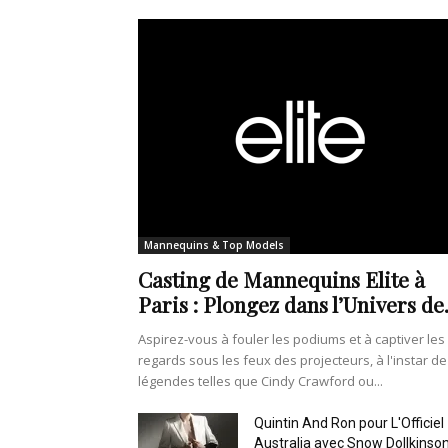
Mannequins & Top Models
Casting de Mannequins Elite à
Paris : Plongez dans l’Univers de.
Aspirez-vous à fouler les podiums et à captiver les
regards sous les feux des projecteurs, à l'instar de
légendes telles que Cindy Crawford ou...
Quintin And Ron pour L'Officiel
Australia avec Snow Dollkinso