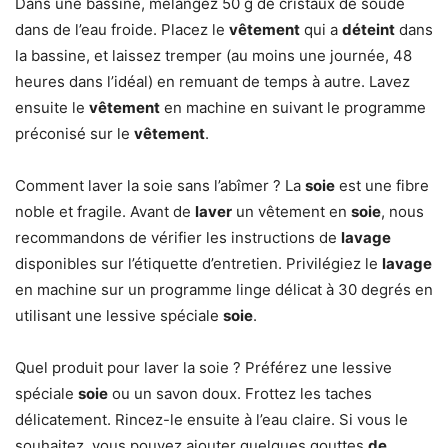
Dans une bassine, mélangez 50 g de cristaux de soude
dans de l’eau froide. Placez le
vêtement
qui a
déteint
dans
la bassine, et laissez tremper (au moins une journée, 48
heures dans l’idéal) en remuant de temps à autre. Lavez
ensuite le
vêtement
en machine en suivant le programme
préconisé sur le
vêtement
.
Comment laver la soie sans l’abîmer ? La
soie
est une fibre
noble et fragile. Avant de
laver
un vêtement en
soie
, nous
recommandons de vérifier les instructions de
lavage
disponibles sur l’étiquette d’entretien. Privilégiez le
lavage
en machine sur un programme linge délicat à 30 degrés en
utilisant une lessive spéciale
soie
.
Quel produit pour laver la soie ? Préférez une lessive
spéciale
soie
ou un savon doux. Frottez les taches
délicatement. Rincez-le ensuite à l’eau claire. Si vous le
souhaitez, vous pouvez ajouter quelques gouttes
de