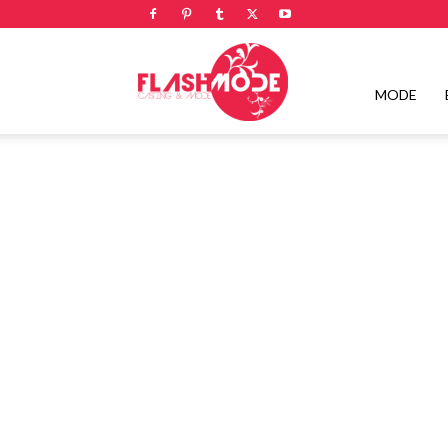
Flashmode
MODE
Magazine
|
Magazine