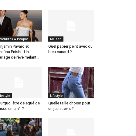
élébrités & People
Maison
njamin Pavard et
Quel papier peint avec du
eofina Pnishi : Un
bleu canard ?
riage de rêve mêlant...
ifestyle
Lifestyle
urquoi être délégué de
Quelle taille choisir pour
asse en cm1 ?
un jean Levis ?