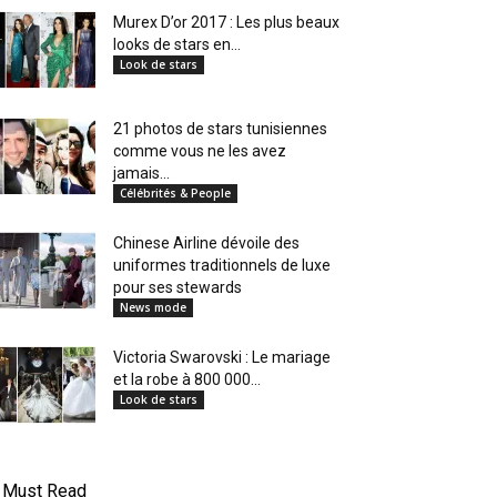
Murex D’or 2017 : Les plus beaux
looks de stars en...
Look de stars
21 photos de stars tunisiennes
comme vous ne les avez
jamais...
Célébrités & People
Chinese Airline dévoile des
uniformes traditionnels de luxe
pour ses stewards
News mode
Victoria Swarovski : Le mariage
et la robe à 800 000...
Look de stars
Must Read