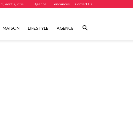
di, août 7, 2026
Agence
Tendances
Contact Us
MAISON
LIFESTYLE
AGENCE