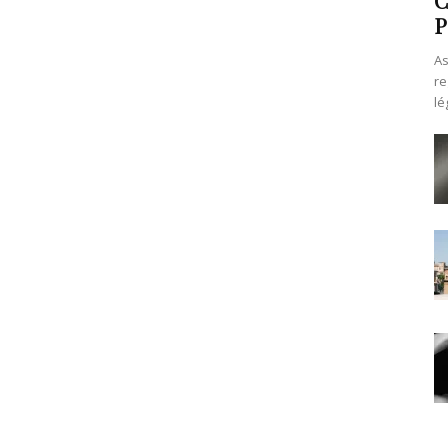
P
As
re
lé