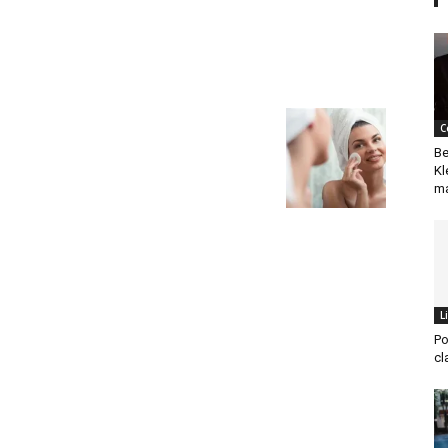
C
Be
Kl
ma
L
Po
cl