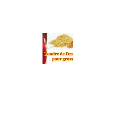
en
Tunisie
et
au
Maghreb