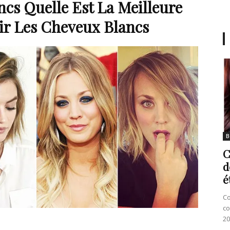
ncs Quelle Est La Meilleure
ir Les Cheveux Blancs
B
C
d
é
Co
co
20