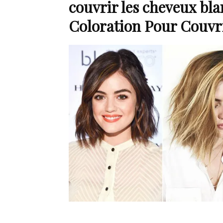
couvrir les cheveux bla
Coloration Pour Couvr
de
mode
et
style