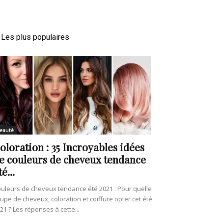
Les plus populaires
eauté
oloration : 35 Incroyables idées
e couleurs de cheveux tendance
té...
uleurs de cheveux tendance été 2021 : Pour quelle
upe de cheveux, coloration et coiffure opter cet été
21 ? Les réponses à cette...