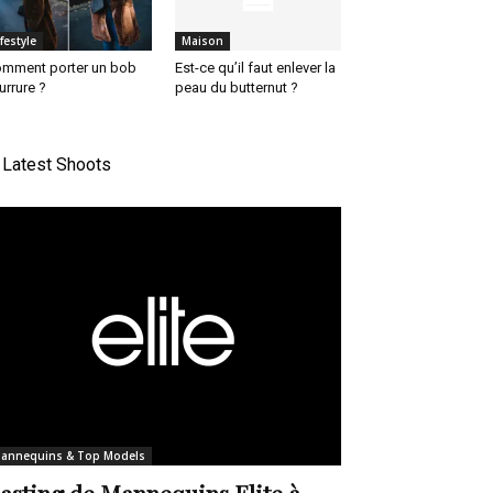
ifestyle
Maison
mment porter un bob
Est-ce qu’il faut enlever la
urrure ?
peau du butternut ?
Latest Shoots
annequins & Top Models
asting de Mannequins Elite à