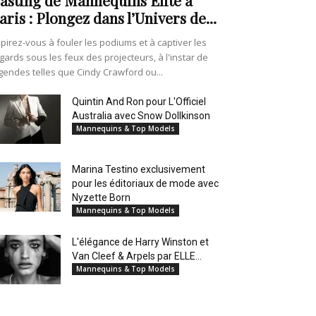
aris : Plongez dans l’Univers de...
pirez-vous à fouler les podiums et à captiver les
gards sous les feux des projecteurs, à l'instar de
gendes telles que Cindy Crawford ou...
Quintin And Ron pour L'Officiel
Australia avec Snow Dollkinson
Mannequins & Top Models
Marina Testino exclusivement
pour les éditoriaux de mode avec
Nyzette Born
Mannequins & Top Models
L'élégance de Harry Winston et
Van Cleef & Arpels par ELLE...
Mannequins & Top Models