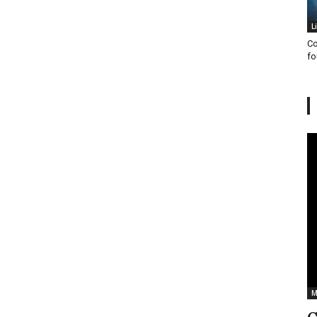
L
Co
fo
M
C