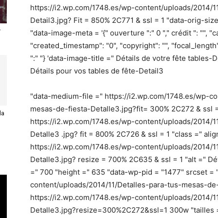
https://i2.wp.com/1748.es/wp-content/uploads/2014/1
Detail3.jpg? Fit = 850% 2C771 & ssl = 1 "data-orig-si
r
"data-image-meta = '{" ouverture ":" 0 "," crédit ": "", "ca
"created_timestamp": "0", "copyright": "", "focal_length": 
":" "} 'data-image-title =" Détails de votre fête tables
Détails pour vos tables de fête-Detail3
"data-medium-file =" https://i2.wp.com/1748.es/wp-co
mesas-de-fiesta-Detalle3.jpg?fit= 300% 2C272 & ssl = 
la
https://i2.wp.com/1748.es/wp-content/uploads/2014/11
Detalle3 .jpg? fit = 800% 2C726 & ssl = 1 "class =" al
https://i2.wp.com/1748.es/wp-content/uploads/2014/11
Detalle3.jpg? resize = 700% 2C635 & ssl = 1 "alt =" Dét
=" 700 "height =" 635 "data-wp-pid = "1477" srcset = 
content/uploads/2014/11/Detalles-para-tus-mesas-de
https://i2.wp.com/1748.es/wp-content/uploads/2014/1
Detalle3.jpg?resize=300%2C272&ssl=1 300w "tailles =