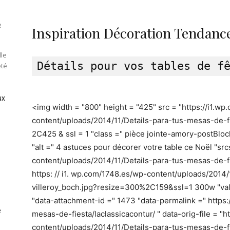
e
Inspiration Décoration Tendance
lle
été
ux
<img width = "800" height = "425" src = "https://i1.w
content/uploads/2014/11/Details-para-tus-mesas-de-fi
2C425 & ssl = 1 "class =" pièce jointe-amory-postBlo
"alt =" 4 astuces pour décorer votre table ce Noël "src
content/uploads/2014/11/Details-para-tus-mesas-de-f
https: // i1. wp.com/1748.es/wp-content/uploads/2014
villeroy_boch.jpg?resize=300%2C159&ssl=1 300w "valu
"data-attachment-id =" 1473 "data-permalink =" https:
e
mesas-de-fiesta/laclassicacontur/ " data-orig-file = "
content/uploads/2014/11/Details-para-tus-mesas-de-f