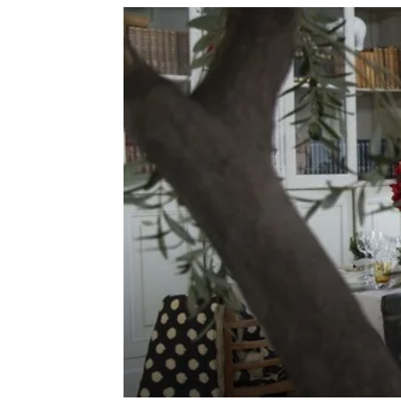
de
mode
et
style