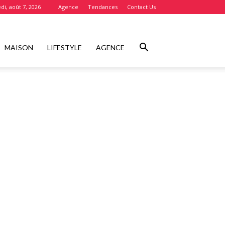
di, août 7, 2026
Agence
Tendances
Contact Us
MAISON
LIFESTYLE
AGENCE