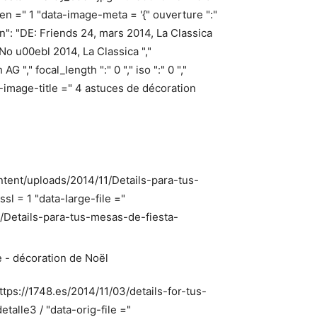
n =" 1 "data-image-meta = '{" ouverture ":"
tion": "DE: Friends 24, mars 2014, La Classica
No u00ebl 2014, La Classica ","
G "," focal_length ":" 0 "," iso ":" 0 ","
ta-image-title =" 4 astuces de décoration
ntent/uploads/2014/11/Details-para-tus-
l = 1 "data-large-file ="
/Details-para-tus-mesas-de-fiesta-
tps://1748.es/2014/11/03/details-for-tus-
alle3 / "data-orig-file ="