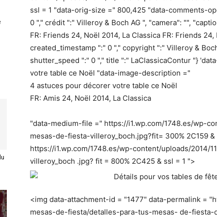
ssl = 1 "data-orig-size =" 800,425 "data-comments-ope
e
0 "," crédit ":" Villeroy & Boch AG ", "camera": "", "cap
FR: Friends 24, Noël 2014, La Classica FR: Friends 24, 
created_timestamp ":" 0 "," copyright ":" Villeroy & Boch A
shutter_speed ":" 0 "," title ":" LaClassicaContur "} 'da
votre table ce Noël "data-image-description ="
4 astuces pour décorer votre table ce Noël
FR: Amis 24, Noël 2014, La Classica
"data-medium-file =" https://i1.wp.com/1748.es/wp-co
mesas-de-fiesta-villeroy_boch.jpg?fit= 300% 2C159 & ss
https://i1.wp.com/1748.es/wp-content/uploads/2014/11
du
villeroy_boch .jpg? fit = 800% 2C425 & ssl = 1 ">
<img data-attachment-id = "1477" data-permalink = "ht
mesas-de-fiesta/detalles-para-tus-mesas- de-fiesta-det