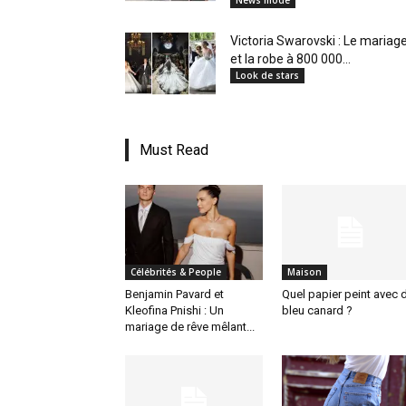
News mode
Victoria Swarovski : Le mariag
et la robe à 800 000...
Look de stars
Must Read
Célébrités & People
Maison
Benjamin Pavard et
Quel papier peint avec 
Kleofina Pnishi : Un
bleu canard ?
mariage de rêve mêlant...