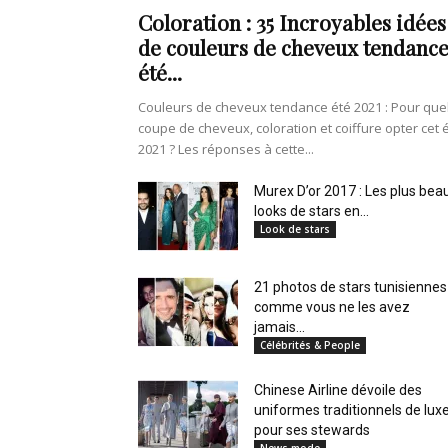
en
Coloration : 35 Incroyables idées
de couleurs de cheveux tendanc
été...
Couleurs de cheveux tendance été 2021 : Pour que
Tunisie
coupe de cheveux, coloration et coiffure opter cet 
2021 ? Les réponses à cette...
Murex D’or 2017 : Les plus bea
looks de stars en...
et
Look de stars
21 photos de stars tunisiennes
comme vous ne les avez
au
jamais...
Célébrités & People
Chinese Airline dévoile des
uniformes traditionnels de lux
Maghreb
pour ses stewards