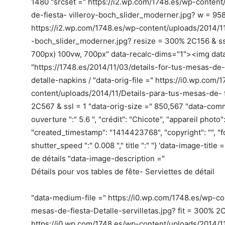
1480 "srcset =" https://i2.wp.com/1748.es/wp-content
de-fiesta- villeroy-boch_slider_moderner.jpg? w = 958
https://i2.wp.com/1748.es/wp-content/uploads/2014/11
-boch_slider_moderner.jpg? resize = 300% 2C156 & ssl 
700px) 100vw, 700px" data-recalc-dims="1"><img data
"https://1748.es/2014/11/03/details-for-tus-mesas-de-
detalle-napkins / "data-orig-file =" https://i0.wp.com/
content/uploads/2014/11/Details-para-tus-mesas-de- fi
2C567 & ssl = 1 "data-orig-size =" 850,567 "data-com
ouverture ":" 5.6 ", "crédit": "Chicote", "appareil photo
"created_timestamp": "1414423768", "copyright": "", "foca
shutter_speed ":" 0.008 "," title ":" "} 'data-image-title
de détails "data-image-description ="
Détails pour vos tables de fête- Serviettes de détail
"data-medium-file =" https://i0.wp.com/1748.es/wp-co
mesas-de-fiesta-Detalle-servilletas.jpg? fit = 300% 2C2
https://i0.wp.com/1748.es/wp-content/uploads/2014/11