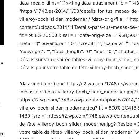
data-recalc-dims="1"><img data-attachment-id = "148
"https://1748.es/2014/11/03/details-for-tus-mesas-de-
villeroy-boch_slider_moderner / "data-orig-file =" htt
content/uploads/2014/11/Details-para-tus-mesas-de- f
fit = 958% 2C500 & ssl = 1 "data-orig-size =" 958,50
meta = '{" ouverture ":" 0 ", "credit": "", "camera": "", "
"copyright": "", "focal_length": "0", "iso": "0 "," shutter_s
..
Détails sur votre soirée tables-villeroy-boch_slider_
Détails pour votre table de fête-villeroy-boch_slider
"data-medium-file =" https://i2.wp.com/1748.es/wp-co
mesas-de-fiesta-villeroy-boch_slider_moderner.jpg? fi
https://i2.wp.com/1748.es/wp-content/uploads/2014/1
n
villeroy-boch_slider_moderner.jpg? fit = 800% 2C418 &
1480 "src =" https://i2.wp.com/1748.es/wp-content/upl
de-fête-villeroy-boch_slider_moderner.jpg? Resize = 7
votre table de fêtes-villeroy-boch_slider_moderner "w
vec