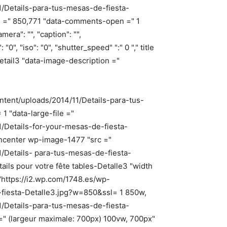
1/Details-para-tus-mesas-de-fiesta-
ze =" 850,771 "data-comments-open =" 1
mera": "", "caption": "",
"0", "iso": "0", "shutter_speed" ":" 0 "," title
-Detail3 "data-image-description ="
ntent/uploads/2014/11/Details-para-tus-
1 "data-large-file ="
/Details-for-your-mesas-de-fiesta-
igncenter wp-image-1477 "src ="
/Details- para-tus-mesas-de-fiesta-
ails pour votre fête tables-Detalle3 "width
"https://i2.wp.com/1748.es/wp-
-fiesta-Detalle3.jpg?w=850&ssl= 1 850w,
1/Details-para-tus-mesas-de-fiesta-
" (largeur maximale: 700px) 100vw, 700px"