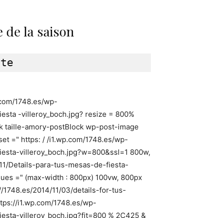
 de la saison
p.com/1748.es/wp-
esta -villeroy_boch.jpg? resize = 800%
ck taille-amory-postBlock wp-post-image
set =" https: / /i1.wp.com/1748.es/wp-
iesta-villeroy_boch.jpg?w=800&ssl=1 800w,
/11/Details-para-tus-mesas-de-fiesta-
es ​​=" (max-width : 800px) 100vw, 800px
//1748.es/2014/11/03/details-for-tus-
https://i1.wp.com/1748.es/wp-
iesta-villeroy_boch.jpg?fit=800 % 2C425 &