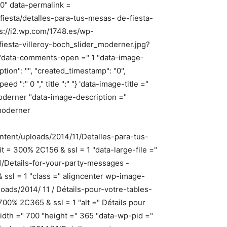
0" data-permalink =
fiesta/detalles-para-tus-mesas- de-fiesta-
ps://i2.wp.com/1748.es/wp-
iesta-villeroy-boch_slider_moderner.jpg?
0 "data-comments-open =" 1 "data-image-
caption": "", "created_timestamp": "0",
peed ":" 0 "," title ":" "} 'data-image-title ="
moderner "data-image-description ="
_moderner
ntent/uploads/2014/11/Detalles-para-tus-
t = 300% 2C156 & ssl = 1 "data-large-file ="
1/Details-for-your-party-messages -
 ssl = 1 "class =" aligncenter wp-image-
oads/2014/ 11 / Détails-pour-votre-tables-
00% 2C365 & ssl = 1 "alt =" Détails pour
idth =" 700 "height =" 365 "data-wp-pid ="