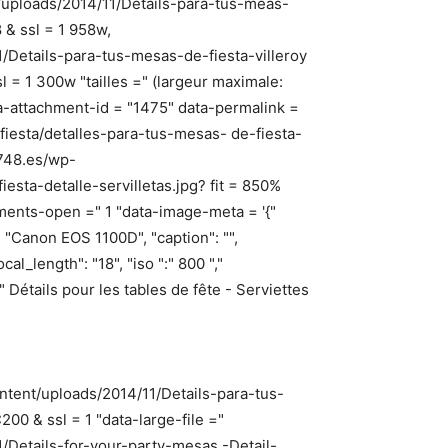
/uploads/2014/11/Details-para-tus-meas-
 & ssl = 1 958w,
/Details-para-tus-mesas-de-fiesta-villeroy
= 1 300w "tailles =" (largeur maximale:
-attachment-id = "1475" data-permalink =
fiesta/detalles-para-tus-mesas- de-fiesta-
1748.es/wp-
esta-detalle-servilletas.jpg? fit = 850%
ments-open =" 1 "data-image-meta = '{"
": "Canon EOS 1100D", "caption": "",
l_length": "18", "iso ":" 800 ","
 =" Détails pour les tables de fête - Serviettes
ntent/uploads/2014/11/Details-para-tus-
00 & ssl = 1 "data-large-file ="
/Details-for-your-party-mesas -Detail-