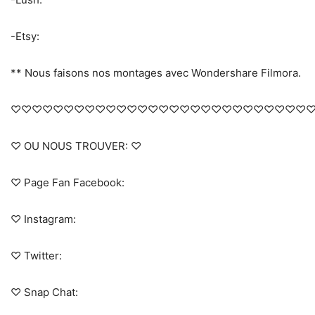
-Etsy:
** Nous faisons nos montages avec Wondershare Filmora.
♡♡♡♡♡♡♡♡♡♡♡♡♡♡♡♡♡♡♡♡♡♡♡♡♡♡♡♡
♡ OU NOUS TROUVER: ♡
♡ Page Fan Facebook:
♡ Instagram:
♡ Twitter:
♡ Snap Chat: