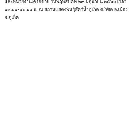
และหน่วยงานเครือข่าย วันพฤหัสบดีที่ ๒๙ มิถุนายน ๒๕๖๐ เวลา
๐๙.๐๐-๑๒.๐๐ น. ณ สถานแสดงพันธุ์สัตว์น้ำภูเก็ต ต.วิชิต อ.เมือง
จ.ภูเก็ต