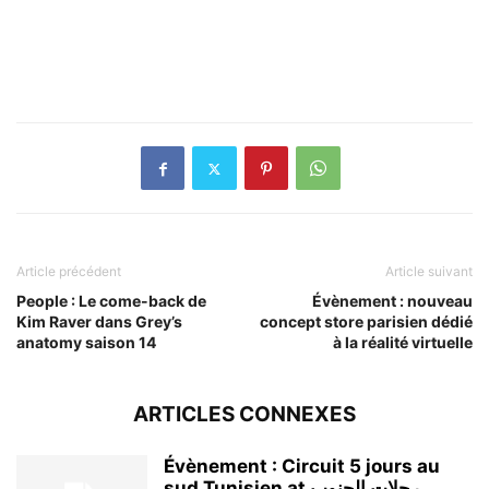
Article précédent
Article suivant
People : Le come-back de
Évènement : nouveau
Kim Raver dans Grey’s
concept store parisien dédié
anatomy saison 14
à la réalité virtuelle
ARTICLES CONNEXES
Évènement : Circuit 5 jours au
sud Tunisien at رحلات الجنوب...