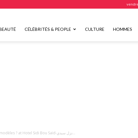
vendre
BEAUTÉ
CÉLÉBRITÉS & PEOPLE
CULTURE
HOMMES
Évènement : Crise des modèles ? at ‎Hotel Sidi Bou Saïd-نزل سيدي...