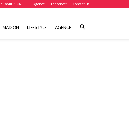
di, août 7, 2026
Agence
Tendances
Contact Us
MAISON
LIFESTYLE
AGENCE