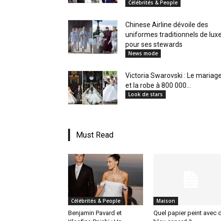
Célébrités & People
en
Chinese Airline dévoile des
uniformes traditionnels de lux
pour ses stewards
News mode
Tunisie
Victoria Swarovski : Le mariag
et la robe à 800 000...
Look de stars
et
Must Read
au
Célébrités & People
Maison
Maghreb
Benjamin Pavard et
Quel papier peint avec 