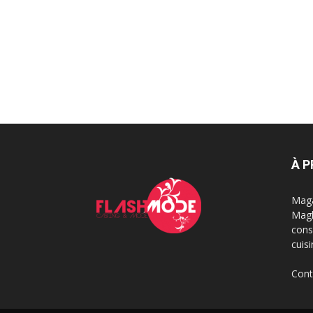
À 
Maga
Magh
cons
cuis
Cont