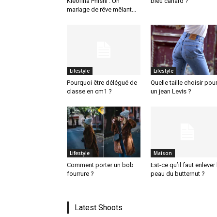
Kleofina Pnishi : Un
bleu canard ?
mariage de rêve mêlant...
Lifestyle
Lifestyle
Pourquoi être délégué de
Quelle taille choisir pou
classe en cm1 ?
un jean Levis ?
Lifestyle
Maison
Comment porter un bob
Est-ce qu’il faut enlever 
fourrure ?
peau du butternut ?
Latest Shoots