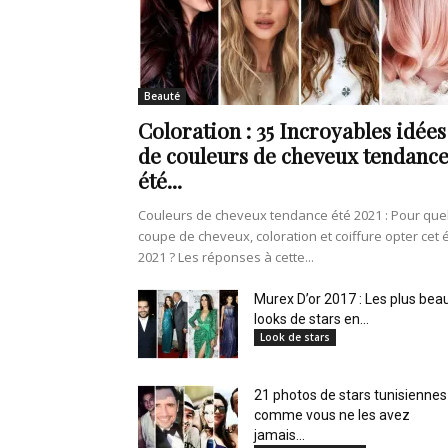
de
Beauté
Coloration : 35 Incroyables idées
vie
de couleurs de cheveux tendanc
été...
Couleurs de cheveux tendance été 2021 : Pour que
coupe de cheveux, coloration et coiffure opter cet 
Numéro
2021 ? Les réponses à cette...
Murex D’or 2017 : Les plus bea
looks de stars en...
Look de stars
un
21 photos de stars tunisiennes
comme vous ne les avez
jamais...