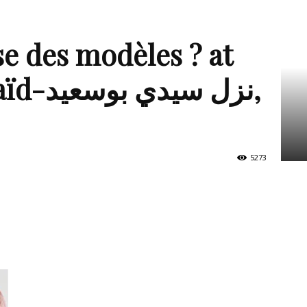
e des modèles ? at
نزل س‎,
5273