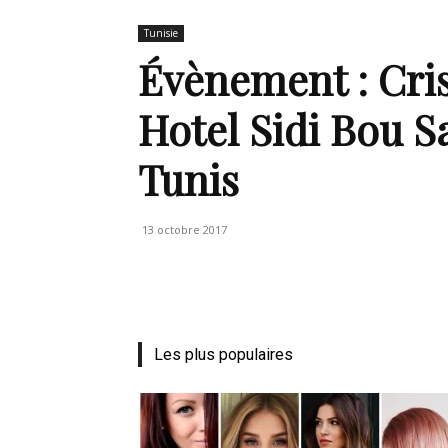
Tunisie
de
Évènement : Cris
‎Hotel Sidi Bou Saïd-يدي بوسعيد
Tunis
mode
13 octobre 2017
et
Les plus populaires
style