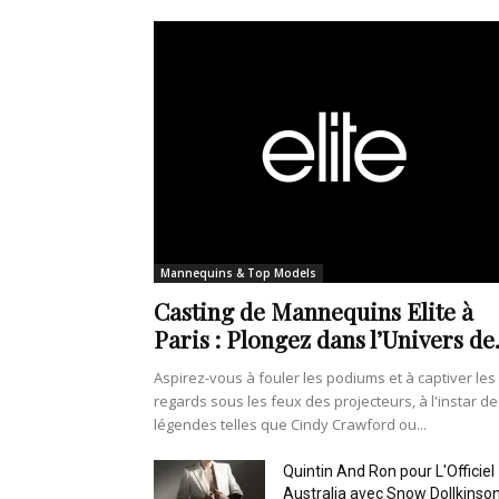
Mannequins & Top Models
Casting de Mannequins Elite à
Paris : Plongez dans l’Univers de.
Aspirez-vous à fouler les podiums et à captiver les
regards sous les feux des projecteurs, à l'instar de
légendes telles que Cindy Crawford ou...
Quintin And Ron pour L'Officiel
Australia avec Snow Dollkinso