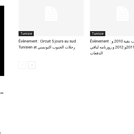
Tunisie
Tunisie
Évènement : Circuit 5 jours au sud
Évènement : تفعيل انتداب بقية 2010 و
كامل دفعتي 2011و 2012 و روزنامه لباقي
Tunisien at رحلات الجنوب التونسي
الدفعات
..
n