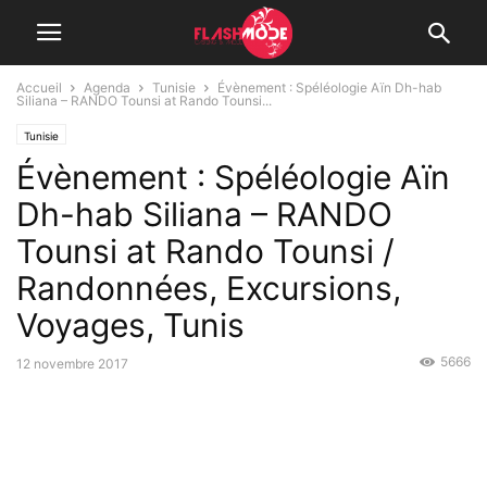
Accueil
Agenda
Tunisie
Évènement : Spéléologie Aïn Dh-hab
Siliana – RANDO Tounsi at Rando Tounsi...
Tunisie
Évènement : Spéléologie Aïn
Dh-hab Siliana – RANDO
Tounsi at Rando Tounsi /
Randonnées, Excursions,
Voyages, Tunis
5666
12 novembre 2017