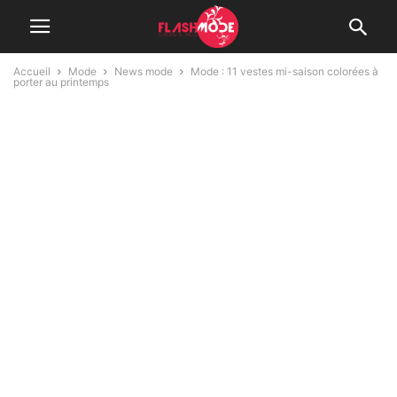
Accueil
Mode
News mode
Mode : 11 vestes mi-saison colorées à
porter au printemps