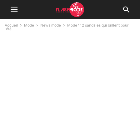
Accueil
Mode
News mode
Mode : 12 sandales qui brillent pour
l’été