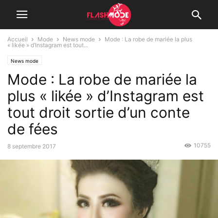
Accueil
Mode
News mode
Mode : La robe de mariée la plus
« likée » d’Instagram est tout...
News mode
Mode : La robe de mariée la
plus « likée » d’Instagram est
tout droit sortie d’un conte
de fées
10755
8 septembre 2017