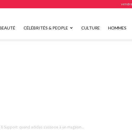
vendre
BEAUTÉ
CÉLÉBRITÉS & PEOPLE
CULTURE
HOMMES
6 Support: quand adidas s’associe à un magasin...