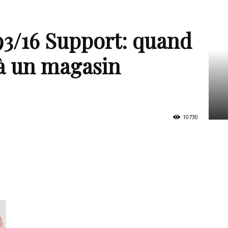
93/16 Support: quand
 à un magasin
10730