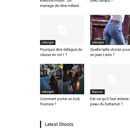
Kleofina Pnishi : Un
bleu canard ?
mariage de rêve mêlant...
Lifestyle
Lifestyle
Pourquoi être délégué de
Quelle taille choisir pou
classe en cm1 ?
un jean Levis ?
Lifestyle
Maison
Comment porter un bob
Est-ce qu’il faut enlever 
fourrure ?
peau du butternut ?
Latest Shoots