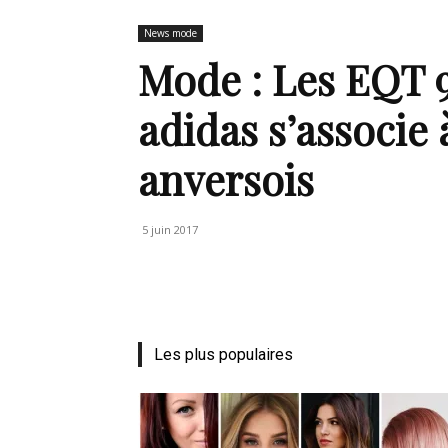
News mode
de
Mode : Les EQT 
adidas s’associe
anversois
mode
5 juin 2017
et
Les plus populaires
style