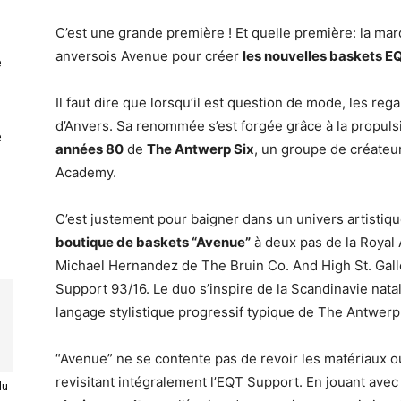
C’est une grande première ! Et quelle première: la ma
anversois Avenue pour créer
les nouvelles baskets E
e
Il faut dire que lorsqu’il est question de mode, les rega
d’Anvers. Sa renommée s’est forgée grâce à la propulsi
e
années 80
de
The Antwerp Six
, un groupe de créateur
Academy.
C’est justement pour baigner dans un univers artistiq
boutique de baskets “Avenue”
à deux pas de la Royal 
Michael Hernandez de The Bruin Co. And High St. Gall
Support 93/16. Le duo s’inspire de la Scandinavie nata
langage stylistique progressif typique de The Antwerp
“Avenue” ne se contente pas de revoir les matériaux ou
revisitant intégralement l’EQT Support. En jouant avec 
du