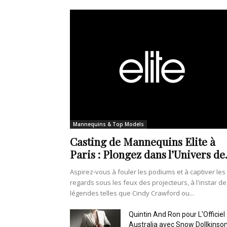
Mannequins & Top Models
Casting de Mannequins Elite à
Paris : Plongez dans l’Univers de.
Aspirez-vous à fouler les podiums et à captiver les
regards sous les feux des projecteurs, à l'instar de
légendes telles que Cindy Crawford ou...
Quintin And Ron pour L'Officiel
Australia avec Snow Dollkinso