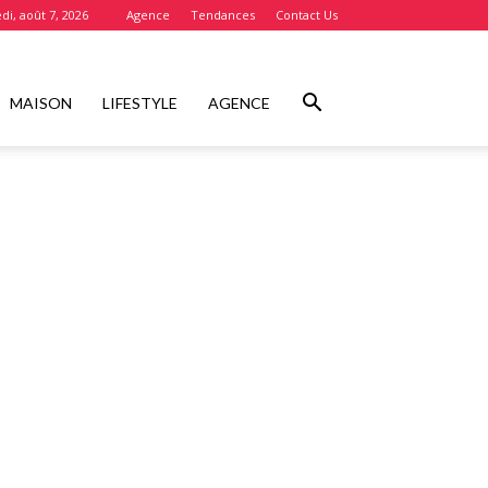
di, août 7, 2026
Agence
Tendances
Contact Us
MAISON
LIFESTYLE
AGENCE