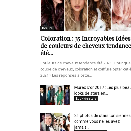
de
Beauté
Coloration : 35 Incroyables idées
vie
de couleurs de cheveux tendanc
été...
Couleurs de cheveux tendance été 2021 : Pour que
coupe de cheveux, coloration et coiffure opter cet 
Numéro
2021 ? Les réponses à cette...
Murex D’or 2017 : Les plus bea
looks de stars en...
Look de stars
un
21 photos de stars tunisiennes
comme vous ne les avez
jamais...