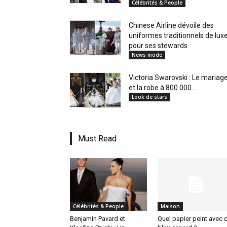
Célébrités & People
en
Chinese Airline dévoile des
uniformes traditionnels de lux
pour ses stewards
News mode
Tunisie
Victoria Swarovski : Le mariag
et la robe à 800 000...
Look de stars
et
Must Read
au
Célébrités & People
Maison
Maghreb
Benjamin Pavard et
Quel papier peint avec 