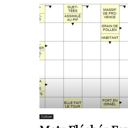
de
mode
et
style
Culture