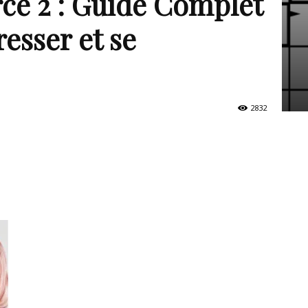
ce 2 : Guide Complet
esser et se
2832