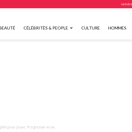
vendre
BEAUTÉ
CÉLÉBRITÉS & PEOPLE
CULTURE
HOMMES
let pour Jouer, Progresser et se...