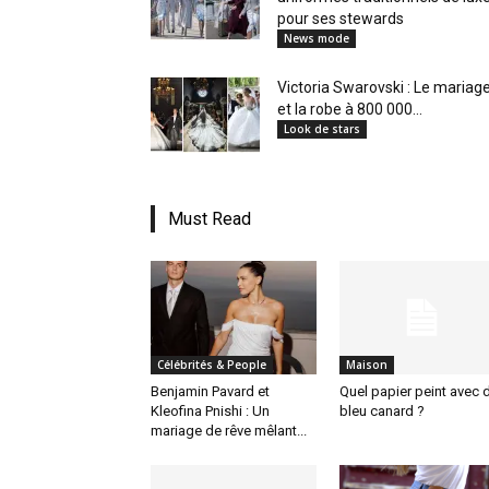
pour ses stewards
News mode
Victoria Swarovski : Le mariag
et la robe à 800 000...
Look de stars
Must Read
Célébrités & People
Maison
Benjamin Pavard et
Quel papier peint avec 
Kleofina Pnishi : Un
bleu canard ?
mariage de rêve mêlant...