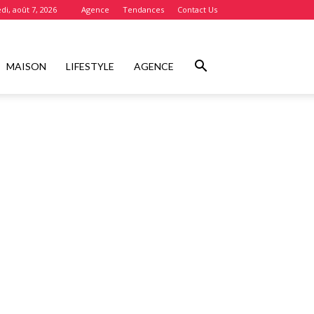
di, août 7, 2026
Agence
Tendances
Contact Us
MAISON
LIFESTYLE
AGENCE