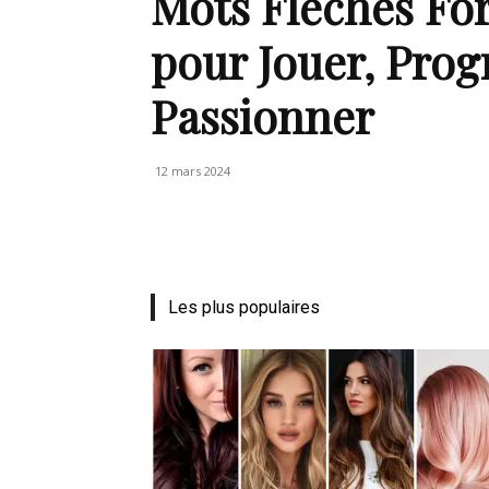
Mots Fléchés For
de
pour Jouer, Progr
Passionner
vie
12 mars 2024
Numéro
Les plus populaires
un