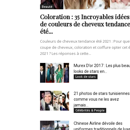
en
Beauté
Coloration : 35 Incroyables idées
de couleurs de cheveux tendanc
été...
Tunisie
Couleurs de cheveux tendance été 2021 : Pour que
coupe de cheveux, coloration et coiffure opter cet 
2021 ? Les réponses à cette...
et
Murex D’or 2017 : Les plus bea
looks de stars en...
Look de stars
21 photos de stars tunisiennes
au
comme vous ne les avez
jamais...
Célébrités & People
Chinese Airline dévoile des
Maghreb
uniformes traditionnels de lux