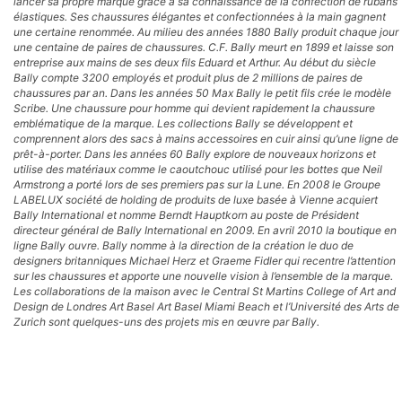
lancer sa propre marque grâce à sa connaissance de la confection de rubans
élastiques. Ses chaussures élégantes et confectionnées à la main gagnent
une certaine renommée. Au milieu des années 1880 Bally produit chaque jour
une centaine de paires de chaussures. C.F. Bally meurt en 1899 et laisse son
entreprise aux mains de ses deux fils Eduard et Arthur. Au début du siècle
Bally compte 3200 employés et produit plus de 2 millions de paires de
chaussures par an. Dans les années 50 Max Bally le petit fils crée le modèle
Scribe. Une chaussure pour homme qui devient rapidement la chaussure
emblématique de la marque. Les collections Bally se développent et
comprennent alors des sacs à mains accessoires en cuir ainsi qu’une ligne de
prêt-à-porter. Dans les années 60 Bally explore de nouveaux horizons et
utilise des matériaux comme le caoutchouc utilisé pour les bottes que Neil
Armstrong a porté lors de ses premiers pas sur la Lune. En 2008 le Groupe
LABELUX société de holding de produits de luxe basée à Vienne acquiert
Bally International et nomme Berndt Hauptkorn au poste de Président
directeur général de Bally International en 2009. En avril 2010 la boutique en
ligne Bally ouvre. Bally nomme à la direction de la création le duo de
designers britanniques Michael Herz et Graeme Fidler qui recentre l’attention
sur les chaussures et apporte une nouvelle vision à l’ensemble de la marque.
Les collaborations de la maison avec le Central St Martins College of Art and
Design de Londres Art Basel Art Basel Miami Beach et l’Université des Arts de
Zurich sont quelques-uns des projets mis en œuvre par Bally.