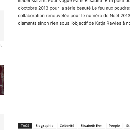
Isabel Marant. Pour Vogue Paris Elisabeth Erm pose po
d’octobre 2013 pour la série beauté Le feu aux poudres
collaboration renouvelée pour le numéro de Noël 2013 
diamants sinon rien sous l’objectif de Katja Rawles à 
du
r
TAGS
Biographie
Célébrité
Elisabeth Erm
People
St