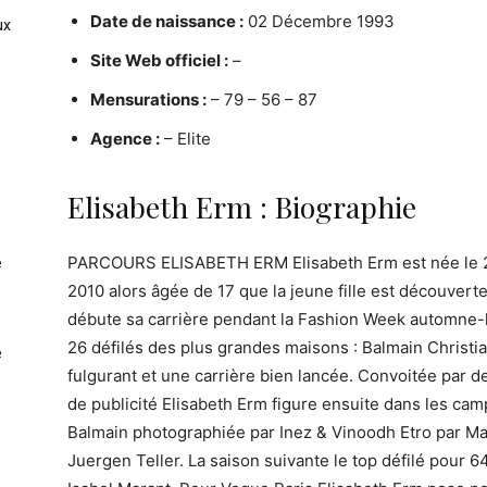
Date de naissance :
02 Décembre 1993
ux
Site Web officiel :
–
Mensurations :
– 79 – 56 – 87
Agence :
– Elite
Elisabeth Erm : Biographie
PARCOURS ELISABETH ERM Elisabeth Erm est née le 2 f
e
2010 alors âgée de 17 que la jeune fille est découvert
débute sa carrière pendant la Fashion Week automne-h
26 défilés des plus grandes maisons : Balmain Christ
e
fulgurant et une carrière bien lancée. Convoitée pa
de publicité Elisabeth Erm figure ensuite dans les 
Balmain photographiée par Inez & Vinoodh Etro par Mar
Juergen Teller. La saison suivante le top défilé pour 