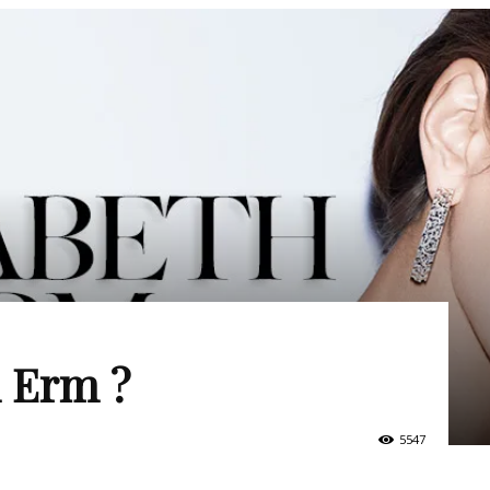
h Erm ?
5547