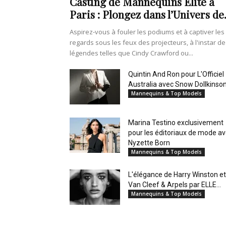
Casting de Mannequins Elite à
Paris : Plongez dans l’Univers de.
Aspirez-vous à fouler les podiums et à captiver les
regards sous les feux des projecteurs, à l'instar de
légendes telles que Cindy Crawford ou...
Quintin And Ron pour L'Officiel
Australia avec Snow Dollkinso
Mannequins & Top Models
Marina Testino exclusivement
pour les éditoriaux de mode a
Nyzette Born
Mannequins & Top Models
L'élégance de Harry Winston et
Van Cleef & Arpels par ELLE...
Mannequins & Top Models