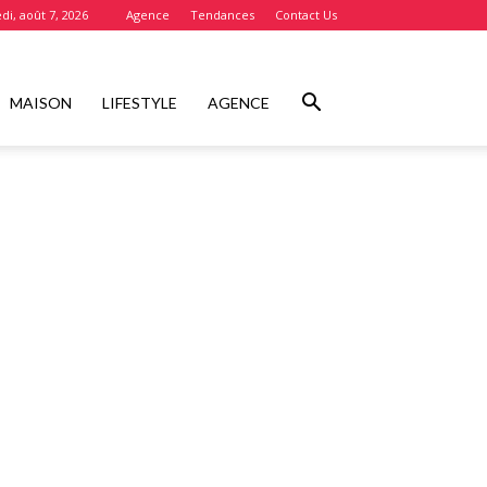
di, août 7, 2026
Agence
Tendances
Contact Us
MAISON
LIFESTYLE
AGENCE