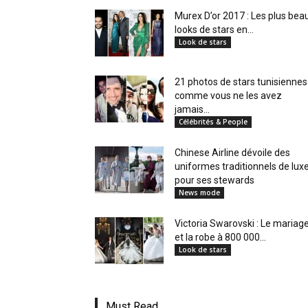
en
Murex D’or 2017 : Les plus bea
looks de stars en...
Look de stars
Tunisie
21 photos de stars tunisiennes
comme vous ne les avez
jamais...
Célébrités & People
et
Chinese Airline dévoile des
uniformes traditionnels de lux
pour ses stewards
News mode
au
Victoria Swarovski : Le mariag
et la robe à 800 000...
Look de stars
Maghreb
Must Read