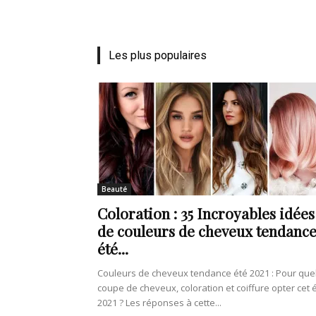
de
Les plus populaires
vie
Numéro
Beauté
Coloration : 35 Incroyables idées
de couleurs de cheveux tendanc
été...
un
Couleurs de cheveux tendance été 2021 : Pour que
coupe de cheveux, coloration et coiffure opter cet 
2021 ? Les réponses à cette...