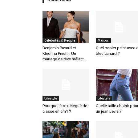
Célébrités & People
Maison
Benjamin Pavard et
Quel papier peint avec 
Kleofina Pnishi : Un
bleu canard ?
mariage de rêve mêlant...
Lifestyle
Lifestyle
Pourquoi être délégué de
Quelle taille choisir pou
classe en cm1 ?
un jean Levis ?