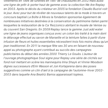
vêtements en 1994 de lunettes en 1997 de chaussures en 2002 mais aussi
une ligne de prêt-à-porter haut de gamme avec la collection We Are Replay
en 2003. Après le décès du créateur en 2005 la fondation Claudio Buziol voit
le jour. Avec pour but de révéler de nouveaux talents de la mode à travers un
concours baptisé La Boîte à Rêves la fondation sponsorise également de
nombreuses initiatives destinées à la conservation du patrimoine italien parmi
lesquelles la restauration de la Ca ‘Rezzonico abritant le musée de Venise ou
du couvent San Gregorio. En 2009 Replay lance la gamme Just add water
une ligne de jeans organiques conçus avec un coton bio traité à la main dont
le délavage effectué au savon de Marseille et la teinture faites à partir d’une
infusion de fleurs et huiles essentielles nécessitent trois fois moins d’eau qu’un
jean traditionnel. En 2011 la marque fête ses 30 ans en faisant de nouveau
appel au photographe ayant contribué au succès des campagnes
publicitaires du début des années 2000 Thierry Le Gouès. L’auteur de
l'ouvrage photographique Soul signe pour Replay une série de clichés sur
fond noir mettant en scène les mannequins Irina Shayk et Vinnie Woodson
dignes successeurs d’Erin Wasson et Jon Kortajarena dans des poses
suggestives comme un clin d'œil à la campagne de l'automne-hiver 2002-
2003 dans laquelle Ana Beatriz Barros apparaissait topless.