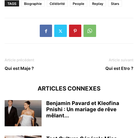
TAGS
Biographie
Célébrité
People
Replay
Stars
Article précédent
Article suivant
Qui est Maje ?
Qui est Etro ?
ARTICLES CONNEXES
Benjamin Pavard et Kleofina
Pnishi : Un mariage de rêve
mêlant...