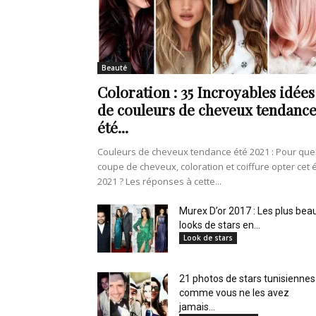
de
Beauté
Coloration : 35 Incroyables idées
vie
de couleurs de cheveux tendanc
été...
Couleurs de cheveux tendance été 2021 : Pour que
coupe de cheveux, coloration et coiffure opter cet 
Numéro
2021 ? Les réponses à cette...
Murex D’or 2017 : Les plus bea
looks de stars en...
Look de stars
un
21 photos de stars tunisiennes
comme vous ne les avez
jamais...