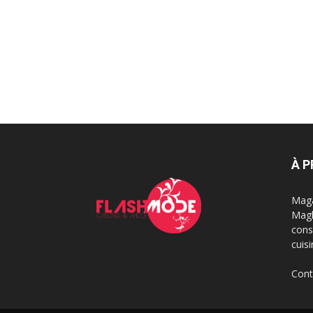
À 
Maga
Magh
cons
cuis
Cont