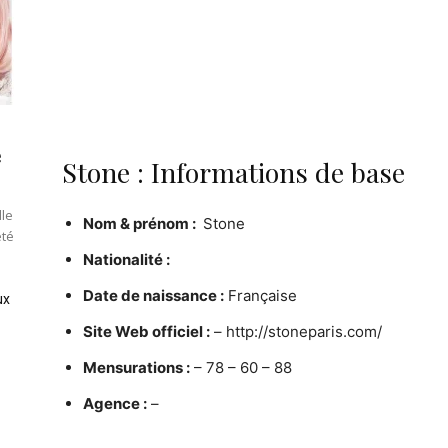
e
Stone : Informations de base
lle
Nom & prénom :
Stone
été
Nationalité :
Date de naissance :
Française
ux
Site Web officiel :
– http://stoneparis.com/
Mensurations :
– 78 – 60 – 88
Agence :
–