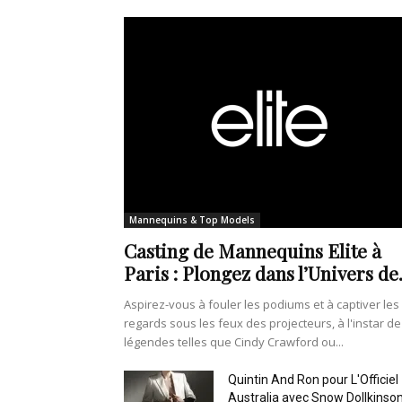
Mannequins & Top Models
Casting de Mannequins Elite à
Paris : Plongez dans l’Univers de.
Aspirez-vous à fouler les podiums et à captiver les
regards sous les feux des projecteurs, à l'instar de
légendes telles que Cindy Crawford ou...
Quintin And Ron pour L'Officiel
Australia avec Snow Dollkinso