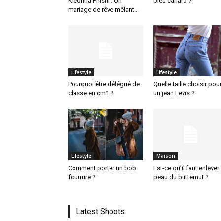
Kleofina Pnishi : Un
bleu canard ?
mariage de rêve mêlant...
Lifestyle
Lifestyle
Pourquoi être délégué de
Quelle taille choisir pou
classe en cm1 ?
un jean Levis ?
Lifestyle
Maison
Comment porter un bob
Est-ce qu’il faut enlever 
fourrure ?
peau du butternut ?
Latest Shoots