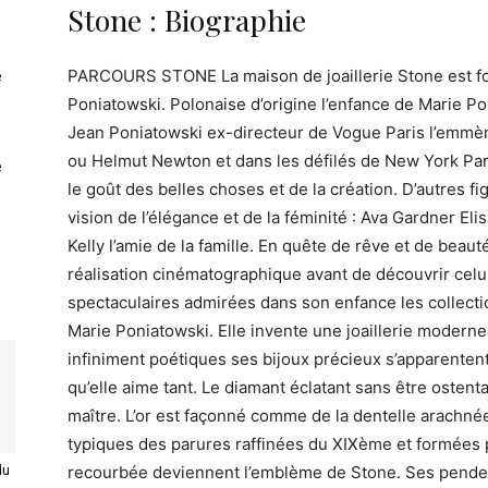
Stone : Biographie
PARCOURS STONE La maison de joaillerie Stone est fo
e
Poniatowski. Polonaise d’origine l’enfance de Marie Po
Jean Poniatowski ex-directeur de Vogue Paris l’emmè
ou Helmut Newton et dans les défilés de New York Pari
e
le goût des belles choses et de la création. D’autres fi
vision de l’élégance et de la féminité : Ava Gardner El
Kelly l’amie de la famille. En quête de rêve et de beauté
réalisation cinématographique avant de découvrir celui
spectaculaires admirées dans son enfance les collectio
Marie Poniatowski. Elle invente une joaillerie moderne 
infiniment poétiques ses bijoux précieux s’apparenten
qu’elle aime tant. Le diamant éclatant sans être ostenta
maître. L’or est façonné comme de la dentelle arachné
typiques des parures raffinées du XIXème et formées 
recourbée deviennent l’emblème de Stone. Ses penden
du