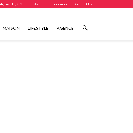
i, mai 15, 2026
Agence
Tendances
Contact Us
MAISON
LIFESTYLE
AGENCE