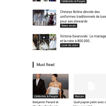
Célébrités & People
en
Chinese Airline dévoile des
uniformes traditionnels de lux
pour ses stewards
News mode
Tunisie
Victoria Swarovski : Le mariag
et la robe à 800 000...
Look de stars
et
Must Read
au
Célébrités & People
Maison
Maghreb
Benjamin Pavard et
Quel papier peint avec 