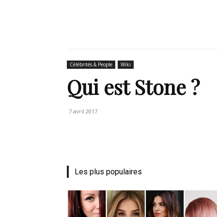
de
Célébrités & People
Wiki
Qui est Stone ?
mode
7 avril 2017
et
Les plus populaires
style