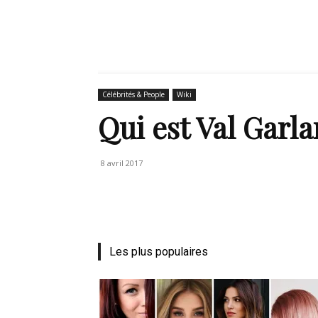
de
Célébrités & People
Wiki
Qui est Val Garla
mode
8 avril 2017
et
Les plus populaires
style