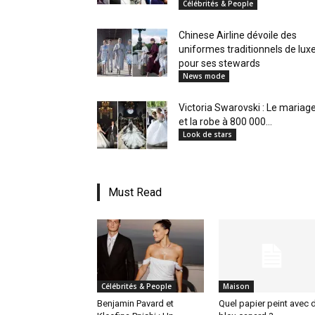
Célébrités & People
en
Chinese Airline dévoile des
uniformes traditionnels de lux
pour ses stewards
News mode
Tunisie
Victoria Swarovski : Le mariag
et la robe à 800 000...
Look de stars
et
Must Read
au
Célébrités & People
Maison
Maghreb
Benjamin Pavard et
Quel papier peint avec 