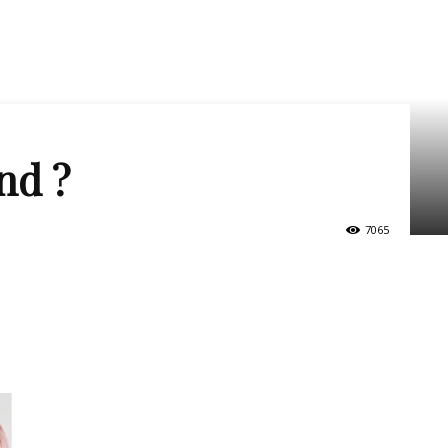
nd ?
7065