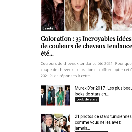
de
Beauté
Coloration : 35 Incroyables idées
vie
de couleurs de cheveux tendanc
été...
Couleurs de cheveux tendance été 2021 : Pour que
coupe de cheveux, coloration et coiffure opter cet 
Numéro
2021 ? Les réponses à cette...
Murex D’or 2017 : Les plus bea
looks de stars en...
Look de stars
un
21 photos de stars tunisiennes
comme vous ne les avez
jamais...