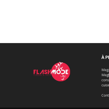
À 
Maga
Magh
cons
cuis
Cont