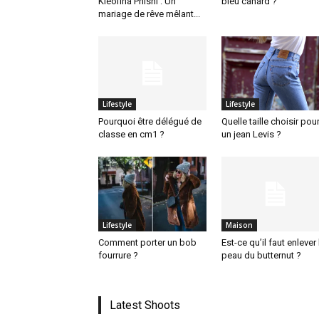
Kleofina Pnishi : Un
bleu canard ?
mariage de rêve mêlant...
Lifestyle
Lifestyle
Pourquoi être délégué de
Quelle taille choisir pou
classe en cm1 ?
un jean Levis ?
Lifestyle
Maison
Comment porter un bob
Est-ce qu’il faut enlever 
fourrure ?
peau du butternut ?
Latest Shoots