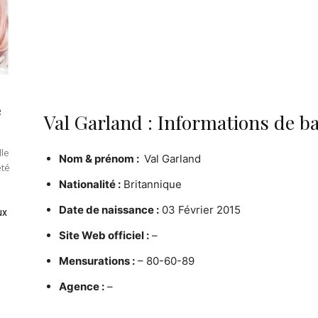
e
Val Garland : Informations de b
lle
Nom & prénom :
Val Garland
été
Nationalité :
Britannique
Date de naissance :
03 Février 2015
ux
Site Web officiel :
–
Mensurations :
– 80-60-89
Agence :
–