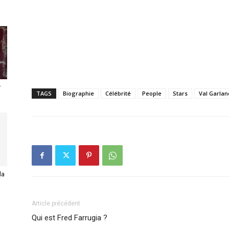
r
TAGS
Biographie
Célébrité
People
Stars
Val Garlan
la
Article précédent
Qui est Fred Farrugia ?