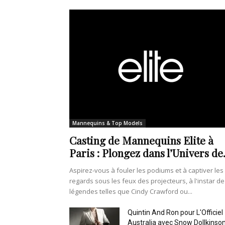
Mannequins & Top Models
Casting de Mannequins Elite à
Paris : Plongez dans l’Univers de.
Aspirez-vous à fouler les podiums et à captiver les
regards sous les feux des projecteurs, à l'instar de
légendes telles que Cindy Crawford ou...
Quintin And Ron pour L'Officiel
Australia avec Snow Dollkinso