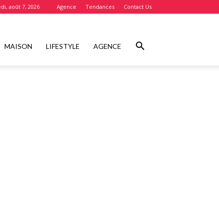
di, août 7, 2026
Agence
Tendances
Contact Us
MAISON
LIFESTYLE
AGENCE