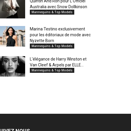
Quintin And Ron pour L'Officiel
Australia avec Snow Dollkinson
Mannequins & Top Models
Marina Testino exclusivement
pour les éditoriaux de mode avec
Nyzette Born
Mannequins & Top Models
L'élégance de Harry Winston et
Van Cleef & Arpels par ELLE...
Mannequins & Top Models
UIVEZ NOUS