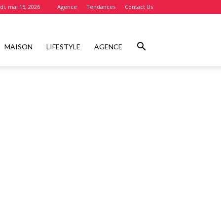
i, mai 15, 2026
Agence
Tendances
Contact Us
MAISON
LIFESTYLE
AGENCE