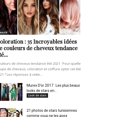
eauté
oloration : 35 Incroyables idées
e couleurs de cheveux tendance
té...
uleurs de cheveux tendance été 2021 : Pour quelle
upe de cheveux, coloration et coiffure opter cet été
21 ? Les réponses à cette...
Murex D’or 2017 : Les plus beaux
looks de stars en...
Look de stars
21 photos de stars tunisiennes
comme vous ne les avez