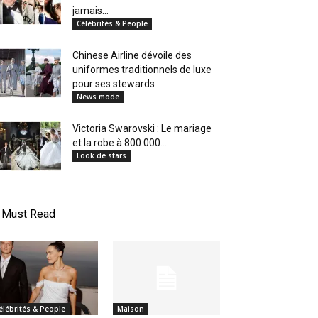
jamais...
Célébrités & People
Chinese Airline dévoile des
uniformes traditionnels de luxe
pour ses stewards
News mode
Victoria Swarovski : Le mariage
et la robe à 800 000...
Look de stars
Must Read
élébrités & People
Maison