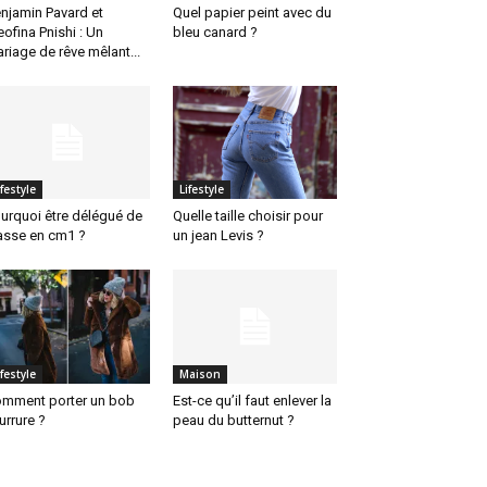
njamin Pavard et
Quel papier peint avec du
eofina Pnishi : Un
bleu canard ?
riage de rêve mêlant...
ifestyle
Lifestyle
urquoi être délégué de
Quelle taille choisir pour
asse en cm1 ?
un jean Levis ?
ifestyle
Maison
mment porter un bob
Est-ce qu’il faut enlever la
urrure ?
peau du butternut ?