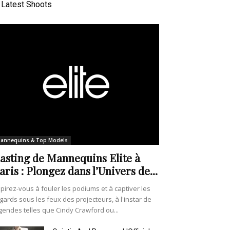
Latest Shoots
annequins & Top Models
asting de Mannequins Elite à
aris : Plongez dans l’Univers de...
pirez-vous à fouler les podiums et à captiver les
gards sous les feux des projecteurs, à l'instar de
gendes telles que Cindy Crawford ou...