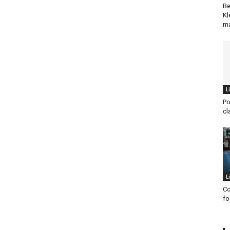
Be
Kl
ma
L
Po
cl
L
Co
fo