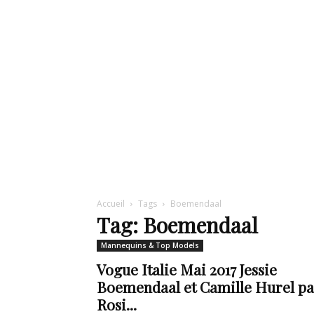
de
mode
et
Accueil
Tags
Boemendaal
Tag: Boemendaal
Mannequins & Top Models
style
Vogue Italie Mai 2017 Jessie
Boemendaal et Camille Hurel pa
Rosi...