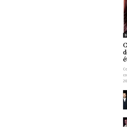
B
C
d
é
Co
co
20