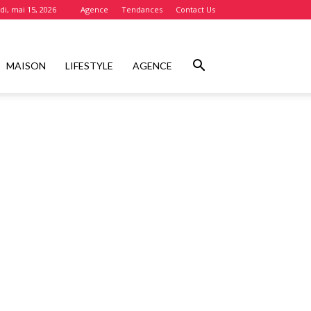
i, mai 15, 2026
Agence
Tendances
Contact Us
MAISON
LIFESTYLE
AGENCE