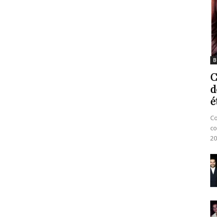
B
C
d
é
Co
co
20