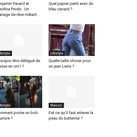
njamin Pavard et
Quel papier peint avec du
eofina Pnishi : Un
bleu canard ?
riage de rêve mêlant...
ifestyle
Lifestyle
urquoi être délégué de
Quelle taille choisir pour
asse en cm1 ?
un jean Levis ?
ifestyle
Maison
mment porter un bob
Est-ce qu’il faut enlever la
urrure ?
peau du butternut ?