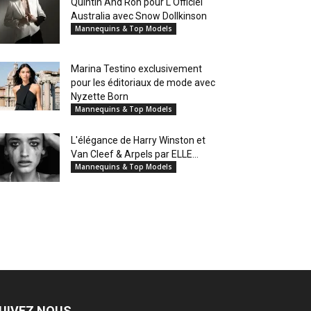
Quintin And Ron pour L'Officiel
Australia avec Snow Dollkinson
Mannequins & Top Models
Marina Testino exclusivement
pour les éditoriaux de mode avec
Nyzette Born
Mannequins & Top Models
L'élégance de Harry Winston et
Van Cleef & Arpels par ELLE...
Mannequins & Top Models
UIVEZ NOUS