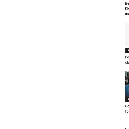
Be
Kl
ma
L
Po
cl
L
Co
fo