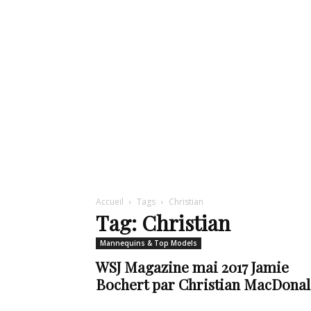
de
mode
et
Accueil
Tags
Christian
Tag: Christian
Mannequins & Top Models
style
WSJ Magazine mai 2017 Jamie
Bochert par Christian MacDona