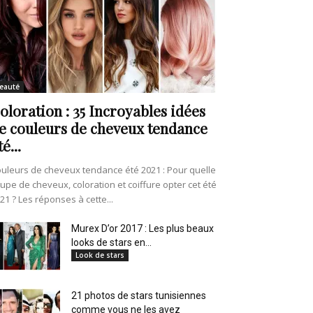
eauté
oloration : 35 Incroyables idées
e couleurs de cheveux tendance
té...
uleurs de cheveux tendance été 2021 : Pour quelle
upe de cheveux, coloration et coiffure opter cet été
21 ? Les réponses à cette...
Murex D’or 2017 : Les plus beaux
looks de stars en...
Look de stars
21 photos de stars tunisiennes
comme vous ne les avez