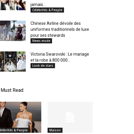
jamais...
Célébrités & People
Chinese Airline dévoile des
uniformes traditionnels de luxe
pour ses stewards
News mode
Victoria Swarovski : Le mariage
et la robe à 800 000...
Look de stars
Must Read
élébrités & People
Maison