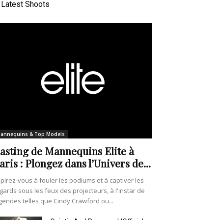
Latest Shoots
annequins & Top Models
asting de Mannequins Elite à
aris : Plongez dans l’Univers de...
pirez-vous à fouler les podiums et à captiver les
gards sous les feux des projecteurs, à l'instar de
gendes telles que Cindy Crawford ou...