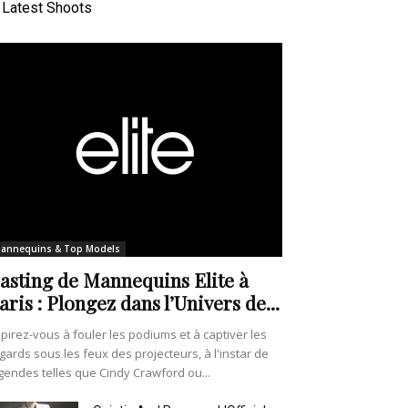
Latest Shoots
annequins & Top Models
asting de Mannequins Elite à
aris : Plongez dans l’Univers de...
pirez-vous à fouler les podiums et à captiver les
gards sous les feux des projecteurs, à l'instar de
gendes telles que Cindy Crawford ou...