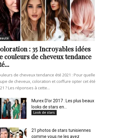
eauté
oloration : 35 Incroyables idées
e couleurs de cheveux tendance
té...
uleurs de cheveux tendance été 2021 : Pour quelle
upe de cheveux, coloration et coiffure opter cet été
21 ? Les réponses à cette...
Murex D’or 2017 : Les plus beaux
looks de stars en...
Look de stars
21 photos de stars tunisiennes
comme vous ne les avez