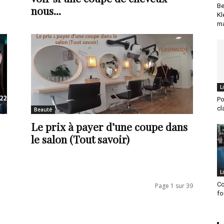
Be
nous...
Kl
ma
L
Po
cl
Beauté
Le prix à payer d’une coupe dans
le salon (Tout savoir)
L
Co
Page 1 sur 39
fo