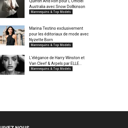
Quintin And Ron pour L'Officiel
Australia avec Snow Dollkinson
Mannequins & Top Models
Marina Testino exclusivement
pour les éditoriaux de mode avec
Nyzette Born
Mannequins & Top Models
L'élégance de Harry Winston et
Van Cleef & Arpels par ELLE...
Mannequins & Top Models
UIVEZ NOUS