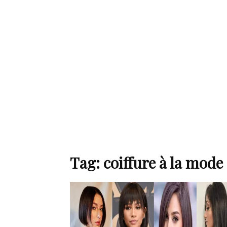
de
mode
et
Tag: coiffure à la mode
style