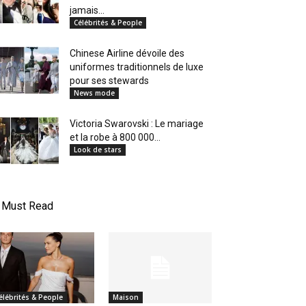
jamais...
Célébrités & People
Chinese Airline dévoile des
uniformes traditionnels de luxe
pour ses stewards
News mode
Victoria Swarovski : Le mariage
et la robe à 800 000...
Look de stars
Must Read
élébrités & People
Maison