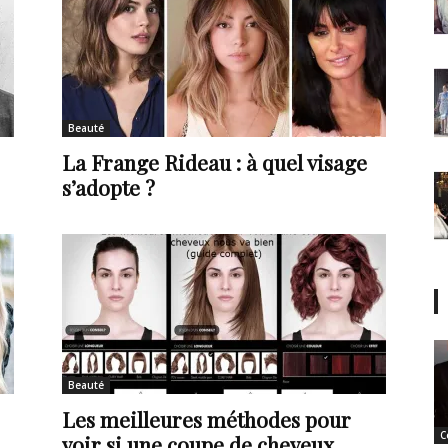
Beauté
La Frange Rideau : à quel visage
s’adopte ?
Beauté
Les meilleures méthodes pour
C
voir si une coupe de cheveux