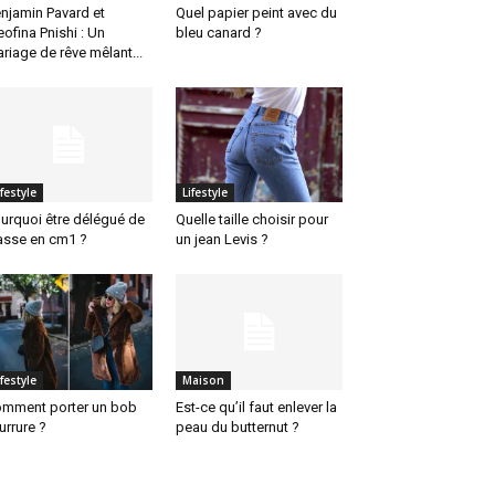
njamin Pavard et
Quel papier peint avec du
eofina Pnishi : Un
bleu canard ?
riage de rêve mêlant...
ifestyle
Lifestyle
urquoi être délégué de
Quelle taille choisir pour
asse en cm1 ?
un jean Levis ?
ifestyle
Maison
mment porter un bob
Est-ce qu’il faut enlever la
urrure ?
peau du butternut ?