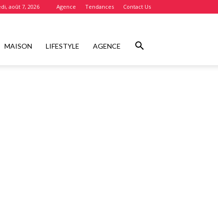
di, août 7, 2026
Agence
Tendances
Contact Us
MAISON
LIFESTYLE
AGENCE