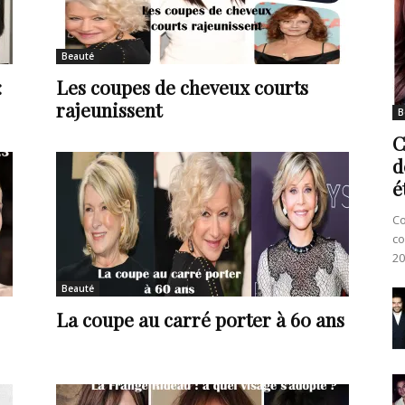
Beauté
:
Les coupes de cheveux courts
rajeunissent
B
C
d
é
Co
co
20
Beauté
La coupe au carré porter à 60 ans