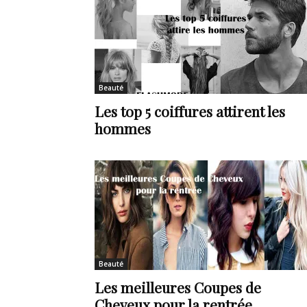
en
Tunisie
Beauté
Les top 5 coiffures attirent les
hommes
et
au
Beauté
Les meilleures Coupes de
Maghreb
Cheveux pour la rentrée