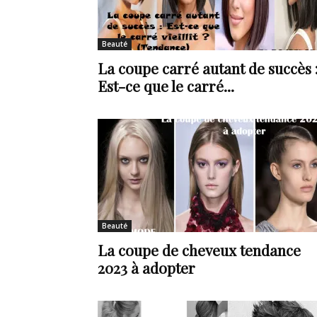
de
Beauté
La coupe carré autant de succès 
Est-ce que le carré...
vie
Numéro
Beauté
La coupe de cheveux tendance
un
2023 à adopter