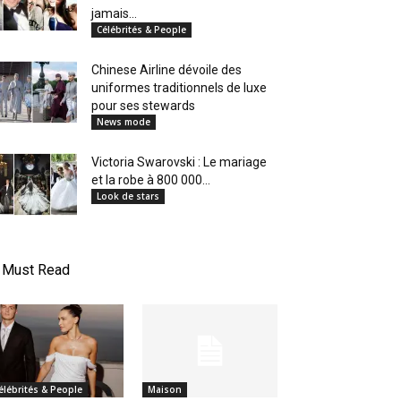
jamais...
Célébrités & People
Chinese Airline dévoile des
uniformes traditionnels de luxe
pour ses stewards
News mode
Victoria Swarovski : Le mariage
et la robe à 800 000...
Look de stars
Must Read
élébrités & People
Maison