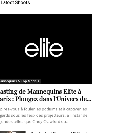
Latest Shoots
annequins & Top Models
asting de Mannequins Elite à
aris : Plongez dans l’Univers de...
pirez-vous à fouler les podiums et à captiver les
gards sous les feux des projecteurs, à l'instar de
gendes telles que Cindy Crawford ou...