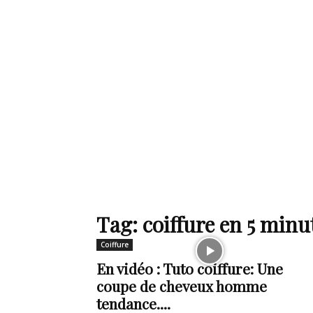
de
mode
et
Tag: coiffure en 5 minu
Coiffure
style
En vidéo : Tuto coiffure: Une
coupe de cheveux homme
tendance....