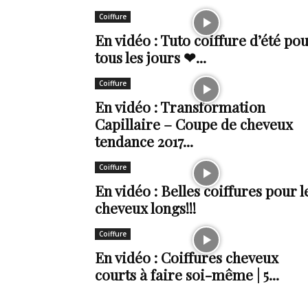
Coiffure
de
En vidéo : Tuto coiffure d’été po
tous les jours ❤...
Coiffure
vie
En vidéo : Transformation
Capillaire – Coupe de cheveux
tendance 2017...
Numéro
Coiffure
En vidéo : Belles coiffures pour l
cheveux longs!!!
Coiffure
un
En vidéo : Coiffures cheveux
courts à faire soi-même | 5...