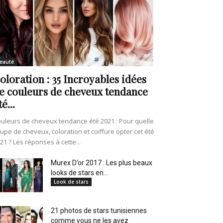
eauté
oloration : 35 Incroyables idées
e couleurs de cheveux tendance
té...
uleurs de cheveux tendance été 2021 : Pour quelle
upe de cheveux, coloration et coiffure opter cet été
21 ? Les réponses à cette...
Murex D’or 2017 : Les plus beaux
looks de stars en...
Look de stars
21 photos de stars tunisiennes
comme vous ne les avez