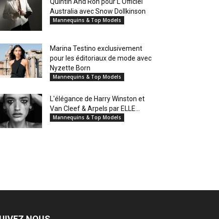
Quintin And Ron pour L'Officiel
Australia avec Snow Dollkinson
Mannequins & Top Models
Marina Testino exclusivement
pour les éditoriaux de mode avec
Nyzette Born
Mannequins & Top Models
L'élégance de Harry Winston et
Van Cleef & Arpels par ELLE...
Mannequins & Top Models
UIVEZ NOUS