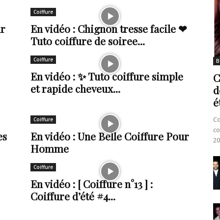
Coiffure
ur
En vidéo : Chignon tresse facile ❤
Tuto coiffure de soiree...
Coiffure
B
En vidéo : ✨ Tuto coiffure simple
C
et rapide cheveux...
d
é
Co
Coiffure
co
es
En vidéo : Une Belle Coiffure Pour
20
Homme
Coiffure
En vidéo : [ Coiffure n°13 ] :
Coiffure d’été #4...