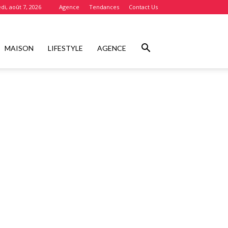
di, août 7, 2026
Agence
Tendances
Contact Us
MAISON
LIFESTYLE
AGENCE