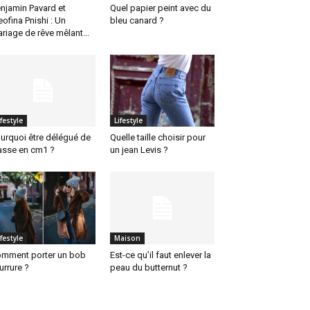
njamin Pavard et
Quel papier peint avec du
eofina Pnishi : Un
bleu canard ?
riage de rêve mêlant...
ifestyle
Lifestyle
urquoi être délégué de
Quelle taille choisir pour
asse en cm1 ?
un jean Levis ?
ifestyle
Maison
mment porter un bob
Est-ce qu’il faut enlever la
urrure ?
peau du butternut ?