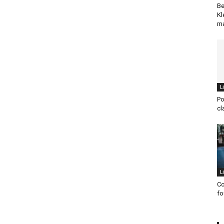
Be
Kl
ma
L
Po
cl
L
Co
fo