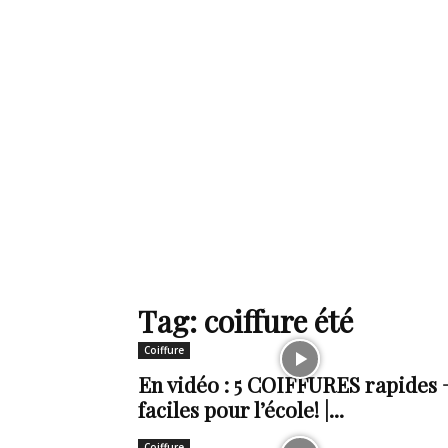
de
mode
et
Tag: coiffure été
Coiffure
style
En vidéo : 5 COIFFURES rapides 
faciles pour l’école! |...
Coiffure