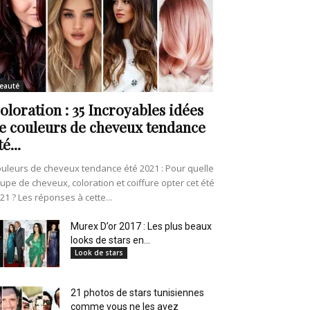
eauté
oloration : 35 Incroyables idées
e couleurs de cheveux tendance
té...
uleurs de cheveux tendance été 2021 : Pour quelle
upe de cheveux, coloration et coiffure opter cet été
21 ? Les réponses à cette...
Murex D’or 2017 : Les plus beaux
looks de stars en...
Look de stars
21 photos de stars tunisiennes
comme vous ne les avez