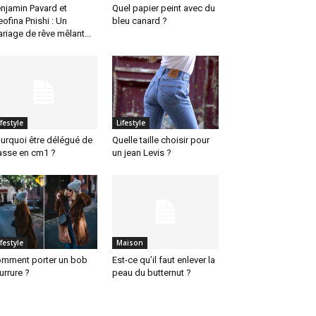
njamin Pavard et
Quel papier peint avec du
eofina Pnishi : Un
bleu canard ?
riage de rêve mêlant...
ifestyle
Lifestyle
urquoi être délégué de
Quelle taille choisir pour
asse en cm1 ?
un jean Levis ?
ifestyle
Maison
mment porter un bob
Est-ce qu’il faut enlever la
urrure ?
peau du butternut ?