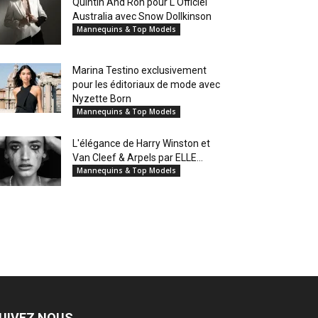
Quintin And Ron pour L'Officiel
Australia avec Snow Dollkinson
Mannequins & Top Models
Marina Testino exclusivement
pour les éditoriaux de mode avec
Nyzette Born
Mannequins & Top Models
L'élégance de Harry Winston et
Van Cleef & Arpels par ELLE...
Mannequins & Top Models
UIVEZ NOUS