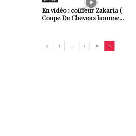
En vidéo : coiffeur Zakaria (
de
Coupe De Cheveux homme...
vie
...
1
7
8
9
Numéro
un