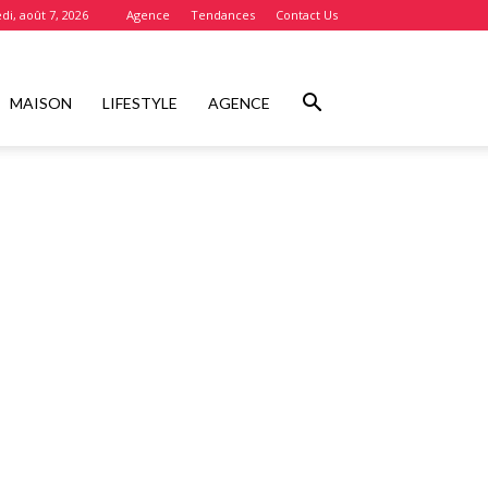
di, août 7, 2026
Agence
Tendances
Contact Us
MAISON
LIFESTYLE
AGENCE