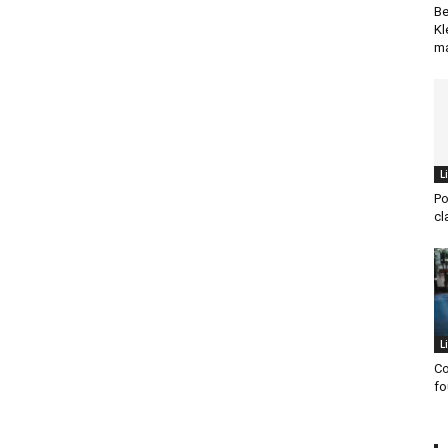
Be
Kl
ma
L
Po
cl
L
Co
fo