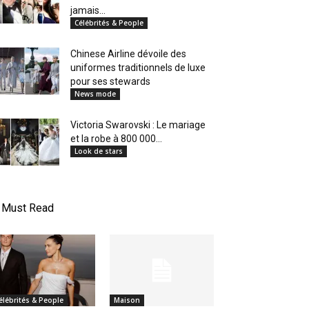
jamais...
Célébrités & People
Chinese Airline dévoile des
uniformes traditionnels de luxe
pour ses stewards
News mode
Victoria Swarovski : Le mariage
et la robe à 800 000...
Look de stars
Must Read
élébrités & People
Maison