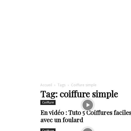
de
mode
et
Accueil
Tags
Coiffure simple
Tag: coiffure simple
Coiffure
style
En vidéo : Tuto 5 Coiffures facile
avec un foulard
Coiffure