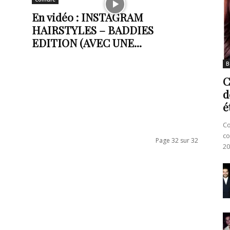
En vidéo : INSTAGRAM
HAIRSTYLES – BADDIES
EDITION (AVEC UNE...
B
C
d
é
Co
co
Page 32 sur 32
20