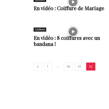
En vidéo : Coiffure de Mariage
de
Coiffure
vie
En vidéo : 8 coiffures avec un
bandana !
Numéro
...
1
30
31
32
un