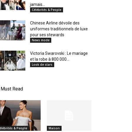
jamais...
Célébrités & People
Chinese Airline dévoile des
uniformes traditionnels de luxe
pour ses stewards
News mode
Victoria Swarovski : Le mariage
et la robe à 800 000...
Look de stars
Must Read
élébrités & People
Maison