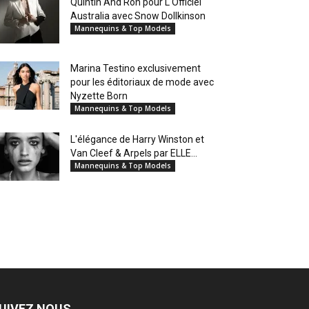
Quintin And Ron pour L'Officiel
Australia avec Snow Dollkinson
Mannequins & Top Models
Marina Testino exclusivement
pour les éditoriaux de mode avec
Nyzette Born
Mannequins & Top Models
L'élégance de Harry Winston et
Van Cleef & Arpels par ELLE...
Mannequins & Top Models
UIVEZ NOUS