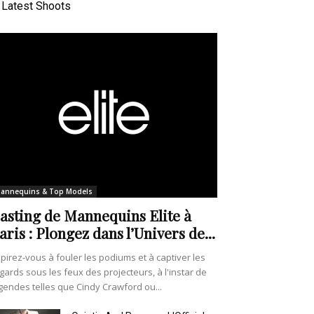
Latest Shoots
annequins & Top Models
asting de Mannequins Elite à
aris : Plongez dans l’Univers de...
pirez-vous à fouler les podiums et à captiver les
gards sous les feux des projecteurs, à l'instar de
gendes telles que Cindy Crawford ou...