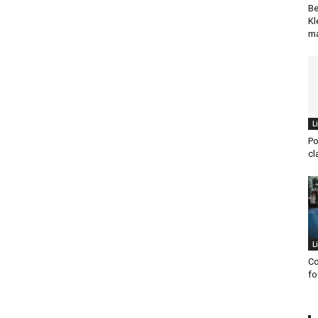
Be
Kl
ma
L
Po
cl
L
Co
fo