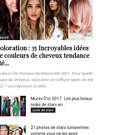
eauté
oloration : 35 Incroyables idées
e couleurs de cheveux tendance
té...
uleurs de cheveux tendance été 2021 : Pour quelle
upe de cheveux, coloration et coiffure opter cet été
21 ? Les réponses à cette...
Murex D’or 2017 : Les plus beaux
looks de stars en...
Look de stars
21 photos de stars tunisiennes
comme vous ne les avez