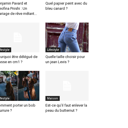
njamin Pavard et
Quel papier peint avec du
eofina Pnishi : Un
bleu canard ?
riage de rêve mêlant...
ifestyle
Lifestyle
urquoi être délégué de
Quelle taille choisir pour
asse en cm1 ?
un jean Levis ?
ifestyle
Maison
mment porter un bob
Est-ce qu’il faut enlever la
urrure ?
peau du butternut ?