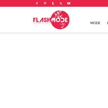
Flashmode
MODE
Magazine
|
Magazine