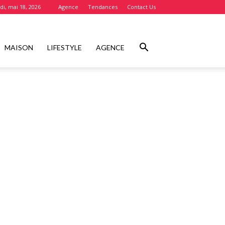
di, mai 18, 2026
Agence
Tendances
Contact Us
MAISON
LIFESTYLE
AGENCE