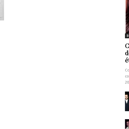
B
C
d
é
Co
co
20