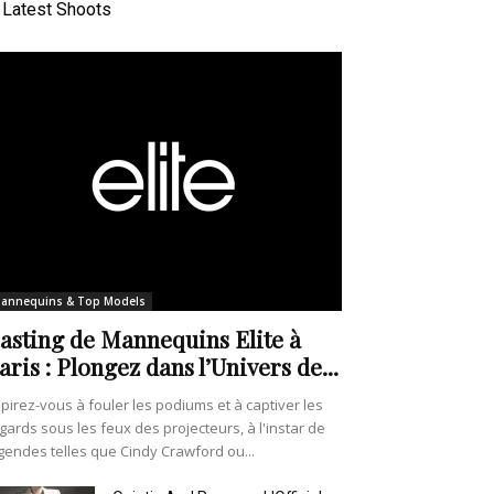
Latest Shoots
annequins & Top Models
asting de Mannequins Elite à
aris : Plongez dans l’Univers de...
pirez-vous à fouler les podiums et à captiver les
gards sous les feux des projecteurs, à l'instar de
gendes telles que Cindy Crawford ou...