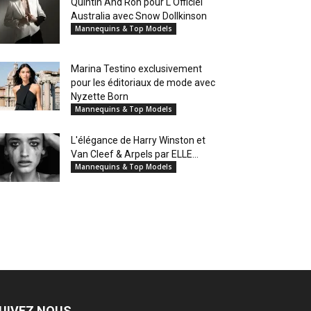
Quintin And Ron pour L'Officiel
Australia avec Snow Dollkinson
Mannequins & Top Models
Marina Testino exclusivement
pour les éditoriaux de mode avec
Nyzette Born
Mannequins & Top Models
L'élégance de Harry Winston et
Van Cleef & Arpels par ELLE...
Mannequins & Top Models
UIVEZ NOUS