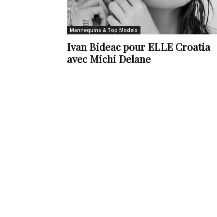
de
Mannequins & Top Models
Ivan Bideac pour ELLE Croatia
avec Michi Delane
vie
Numéro
un