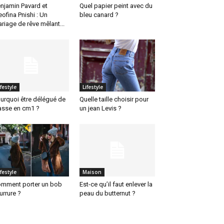
njamin Pavard et
Quel papier peint avec du
eofina Pnishi : Un
bleu canard ?
riage de rêve mêlant...
ifestyle
Lifestyle
urquoi être délégué de
Quelle taille choisir pour
asse en cm1 ?
un jean Levis ?
ifestyle
Maison
mment porter un bob
Est-ce qu’il faut enlever la
urrure ?
peau du butternut ?