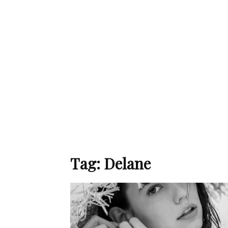
de
mode
et
Tag: Delane
style