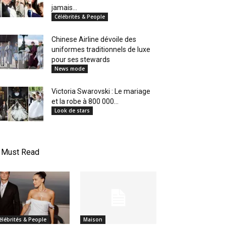
jamais...
Célébrités & People
Chinese Airline dévoile des
uniformes traditionnels de luxe
pour ses stewards
News mode
Victoria Swarovski : Le mariage
et la robe à 800 000...
Look de stars
Must Read
élébrités & People
Maison