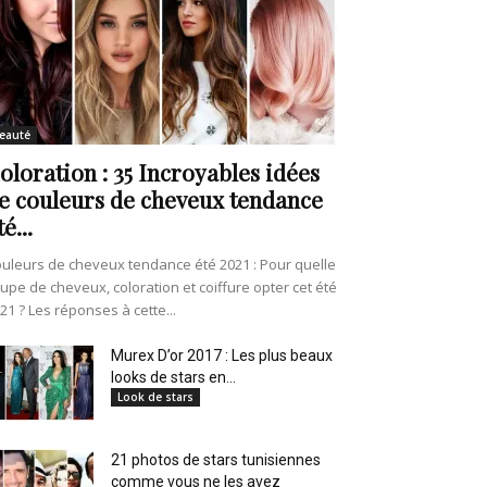
eauté
oloration : 35 Incroyables idées
e couleurs de cheveux tendance
té...
uleurs de cheveux tendance été 2021 : Pour quelle
upe de cheveux, coloration et coiffure opter cet été
21 ? Les réponses à cette...
Murex D’or 2017 : Les plus beaux
looks de stars en...
Look de stars
21 photos de stars tunisiennes
comme vous ne les avez