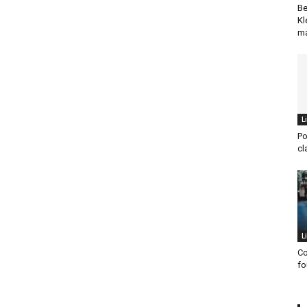
Be
Kl
ma
L
Po
cl
L
Co
fo