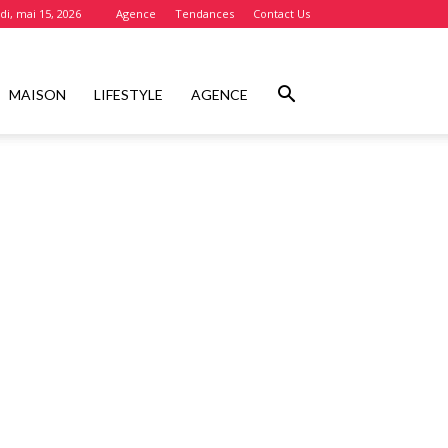
i, mai 15, 2026
Agence
Tendances
Contact Us
MAISON
LIFESTYLE
AGENCE