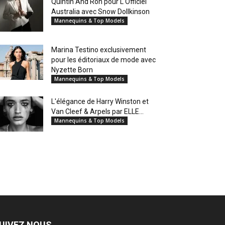
Quintin And Ron pour L'Officiel
Australia avec Snow Dollkinson
Mannequins & Top Models
Marina Testino exclusivement
pour les éditoriaux de mode avec
Nyzette Born
Mannequins & Top Models
L'élégance de Harry Winston et
Van Cleef & Arpels par ELLE...
Mannequins & Top Models
UIVEZ NOUS