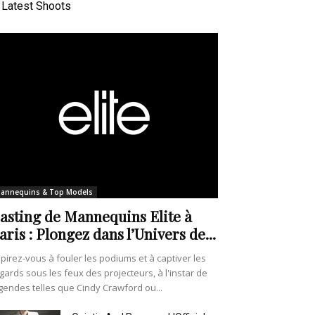
Latest Shoots
annequins & Top Models
asting de Mannequins Elite à
aris : Plongez dans l’Univers de...
pirez-vous à fouler les podiums et à captiver les
gards sous les feux des projecteurs, à l'instar de
gendes telles que Cindy Crawford ou...