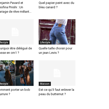
njamin Pavard et
Quel papier peint avec du
eofina Pnishi : Un
bleu canard ?
riage de rêve mêlant...
ifestyle
Lifestyle
urquoi être délégué de
Quelle taille choisir pour
asse en cm1 ?
un jean Levis ?
ifestyle
Maison
mment porter un bob
Est-ce qu’il faut enlever la
urrure ?
peau du butternut ?