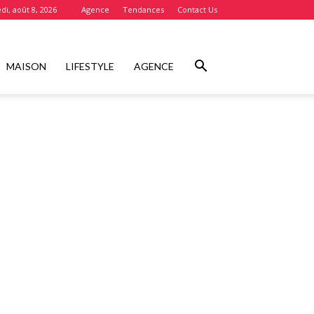
i, août 8, 2026
Agence
Tendances
Contact Us
MAISON
LIFESTYLE
AGENCE