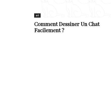
de
art
Comment Dessiner Un Chat
Facilement ?
vie
Numéro
un