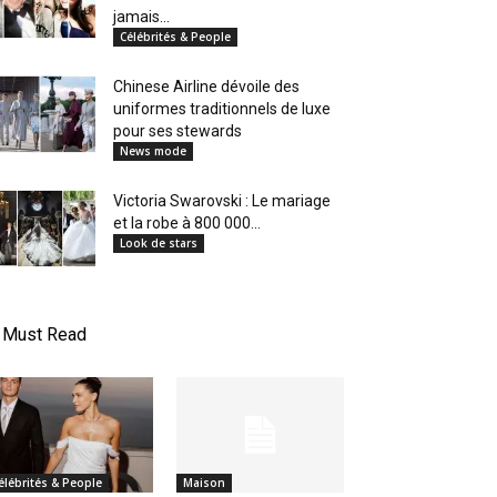
jamais...
Célébrités & People
Chinese Airline dévoile des
uniformes traditionnels de luxe
pour ses stewards
News mode
Victoria Swarovski : Le mariage
et la robe à 800 000...
Look de stars
Must Read
élébrités & People
Maison