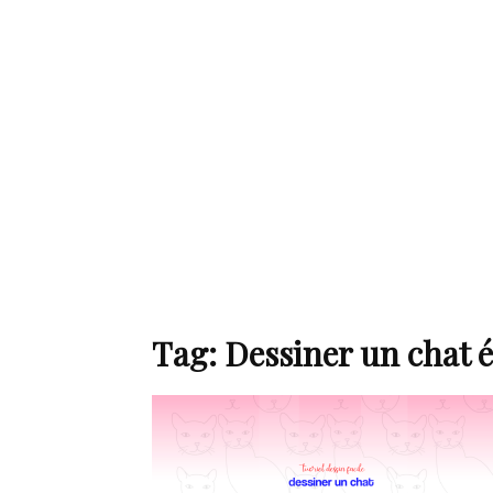
de
mode
et
Tag: Dessiner un chat 
style