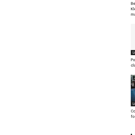
Be
Kl
ma
L
Po
cl
L
Co
fo