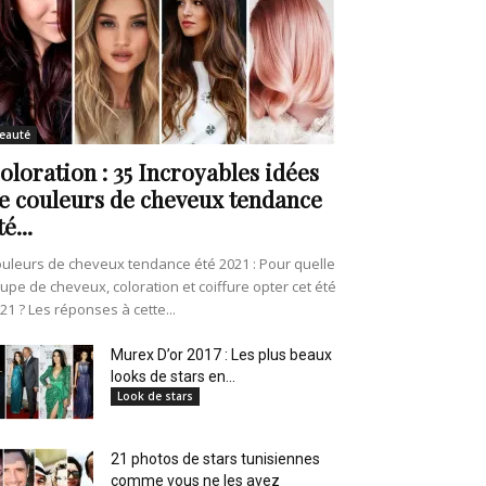
eauté
oloration : 35 Incroyables idées
e couleurs de cheveux tendance
té...
uleurs de cheveux tendance été 2021 : Pour quelle
upe de cheveux, coloration et coiffure opter cet été
21 ? Les réponses à cette...
Murex D’or 2017 : Les plus beaux
looks de stars en...
Look de stars
21 photos de stars tunisiennes
comme vous ne les avez