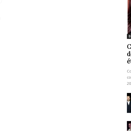
B
C
d
é
Co
co
20