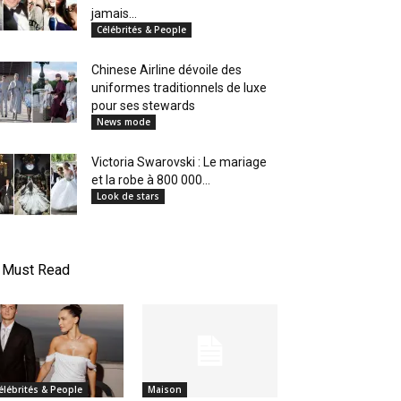
jamais...
Célébrités & People
Chinese Airline dévoile des
uniformes traditionnels de luxe
pour ses stewards
News mode
Victoria Swarovski : Le mariage
et la robe à 800 000...
Look de stars
Must Read
élébrités & People
Maison