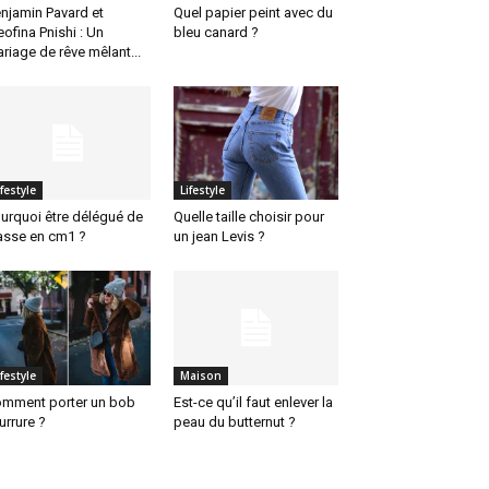
njamin Pavard et
Quel papier peint avec du
eofina Pnishi : Un
bleu canard ?
riage de rêve mêlant...
ifestyle
Lifestyle
urquoi être délégué de
Quelle taille choisir pour
asse en cm1 ?
un jean Levis ?
ifestyle
Maison
mment porter un bob
Est-ce qu’il faut enlever la
urrure ?
peau du butternut ?