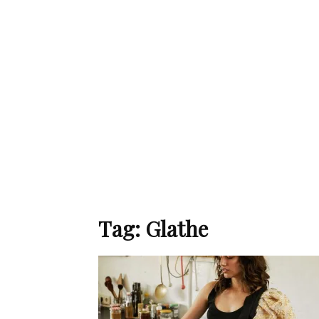
de
mode
et
Tag: Glathe
style