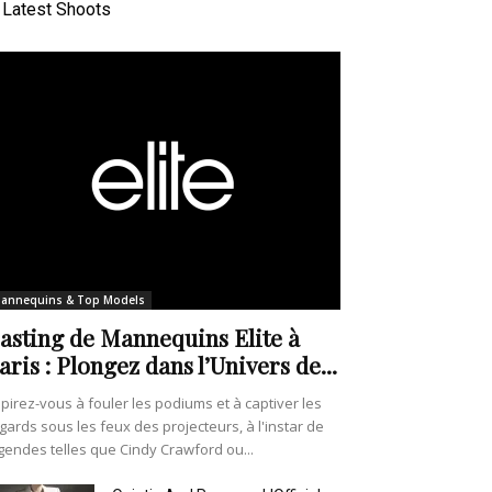
Latest Shoots
annequins & Top Models
asting de Mannequins Elite à
aris : Plongez dans l’Univers de...
pirez-vous à fouler les podiums et à captiver les
gards sous les feux des projecteurs, à l'instar de
gendes telles que Cindy Crawford ou...