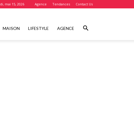
i, mai 15, 2026
Agence
Tendances
Contact Us
MAISON
LIFESTYLE
AGENCE