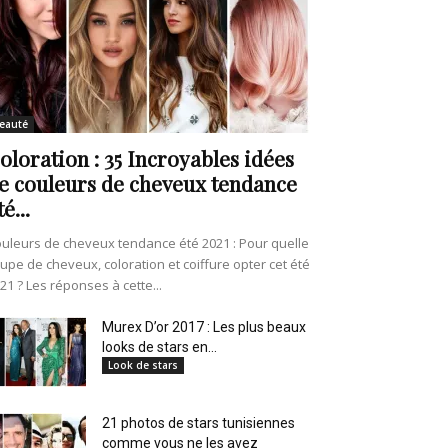
eauté
oloration : 35 Incroyables idées
e couleurs de cheveux tendance
té...
uleurs de cheveux tendance été 2021 : Pour quelle
upe de cheveux, coloration et coiffure opter cet été
21 ? Les réponses à cette...
Murex D’or 2017 : Les plus beaux
looks de stars en...
Look de stars
21 photos de stars tunisiennes
comme vous ne les avez