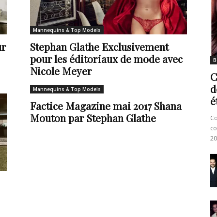
Mannequins & Top Models
ur
Stephan Glathe Exclusivement
pour les éditoriaux de mode avec
B
Nicole Meyer
C
d
Mannequins & Top Models
é
Factice Magazine mai 2017 Shana
Mouton par Stephan Glathe
Co
co
20