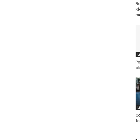
Be
Kl
ma
L
Po
cl
L
Co
fo