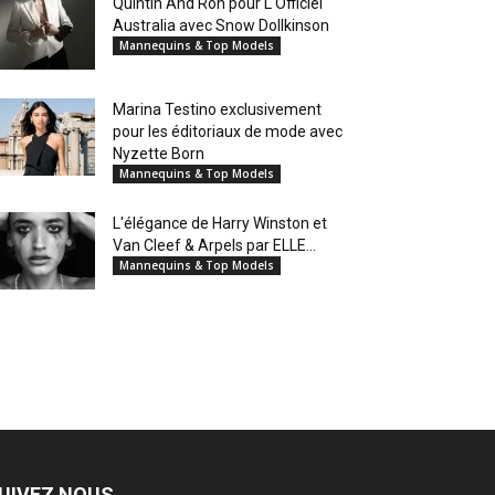
Quintin And Ron pour L'Officiel
Australia avec Snow Dollkinson
Mannequins & Top Models
Marina Testino exclusivement
pour les éditoriaux de mode avec
Nyzette Born
Mannequins & Top Models
L'élégance de Harry Winston et
Van Cleef & Arpels par ELLE...
Mannequins & Top Models
UIVEZ NOUS