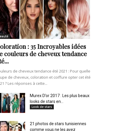
eauté
oloration : 35 Incroyables idées
e couleurs de cheveux tendance
té...
uleurs de cheveux tendance été 2021 : Pour quelle
upe de cheveux, coloration et coiffure opter cet été
21 ? Les réponses à cette...
Murex D’or 2017 : Les plus beaux
looks de stars en...
Look de stars
21 photos de stars tunisiennes
comme vous ne les avez