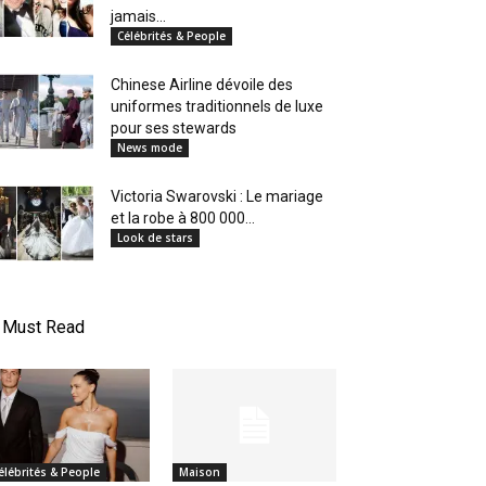
jamais...
Célébrités & People
Chinese Airline dévoile des
uniformes traditionnels de luxe
pour ses stewards
News mode
Victoria Swarovski : Le mariage
et la robe à 800 000...
Look de stars
Must Read
élébrités & People
Maison