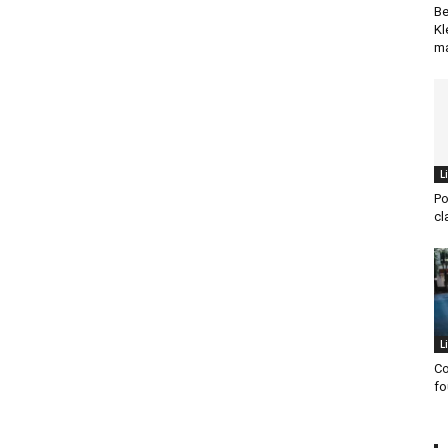
Be
Kl
ma
L
Po
cl
L
Co
fo