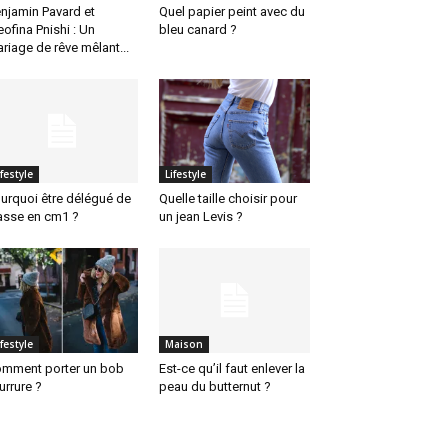
njamin Pavard et
Quel papier peint avec du
eofina Pnishi : Un
bleu canard ?
riage de rêve mêlant...
ifestyle
Lifestyle
urquoi être délégué de
Quelle taille choisir pour
asse en cm1 ?
un jean Levis ?
ifestyle
Maison
mment porter un bob
Est-ce qu’il faut enlever la
urrure ?
peau du butternut ?