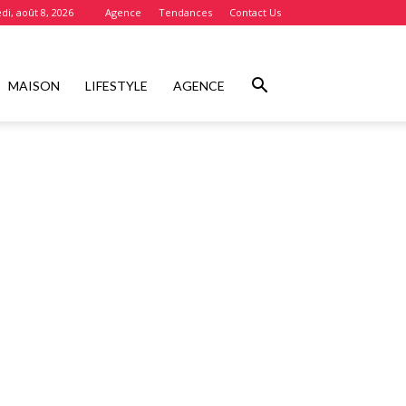
i, août 8, 2026
Agence
Tendances
Contact Us
MAISON
LIFESTYLE
AGENCE