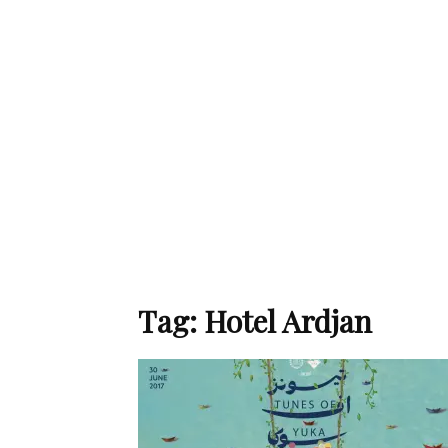
de
mode
et
Tag: Hotel Ardjan
style