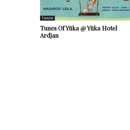
de
Tunisie
Tunes Of Yüka @ Yüka Hotel
Ardjan
vie
Numéro
un