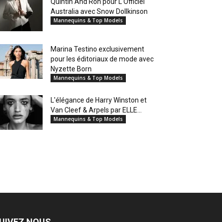
Quintin And Ron pour L'Officiel
Australia avec Snow Dollkinson
Mannequins & Top Models
Marina Testino exclusivement
pour les éditoriaux de mode avec
Nyzette Born
Mannequins & Top Models
L'élégance de Harry Winston et
Van Cleef & Arpels par ELLE...
Mannequins & Top Models
UIVEZ NOUS