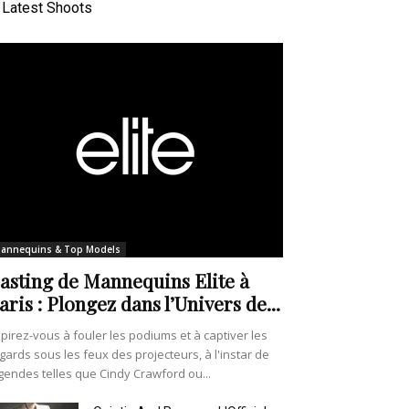
Latest Shoots
annequins & Top Models
asting de Mannequins Elite à
aris : Plongez dans l’Univers de...
pirez-vous à fouler les podiums et à captiver les
gards sous les feux des projecteurs, à l'instar de
gendes telles que Cindy Crawford ou...