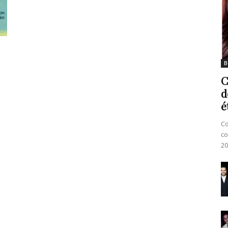
B
C
d
é
Co
co
20