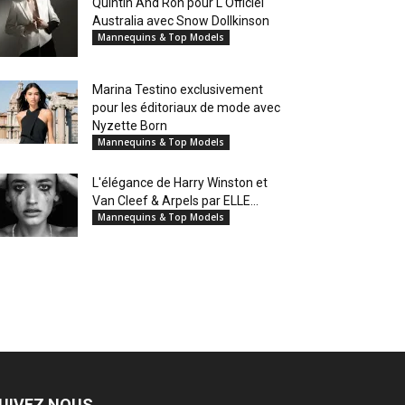
Quintin And Ron pour L'Officiel
Australia avec Snow Dollkinson
Mannequins & Top Models
Marina Testino exclusivement
pour les éditoriaux de mode avec
Nyzette Born
Mannequins & Top Models
L'élégance de Harry Winston et
Van Cleef & Arpels par ELLE...
Mannequins & Top Models
UIVEZ NOUS