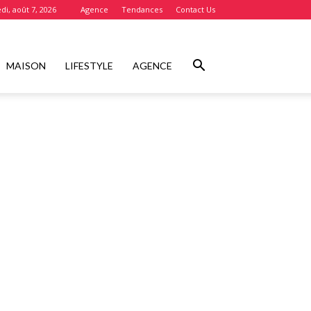
di, août 7, 2026
Agence
Tendances
Contact Us
MAISON
LIFESTYLE
AGENCE