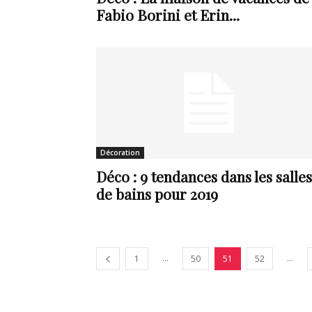
Fabio Borini et Erin...
Décoration
Déco : 9 tendances dans les salles
de bains pour 2019
...
...
1
50
51
52