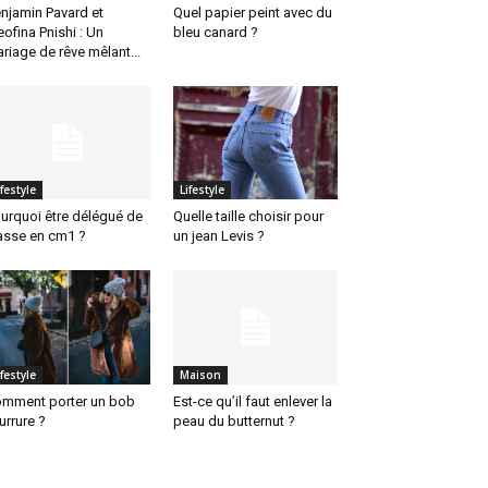
njamin Pavard et
Quel papier peint avec du
eofina Pnishi : Un
bleu canard ?
riage de rêve mêlant...
ifestyle
Lifestyle
urquoi être délégué de
Quelle taille choisir pour
asse en cm1 ?
un jean Levis ?
ifestyle
Maison
mment porter un bob
Est-ce qu’il faut enlever la
urrure ?
peau du butternut ?