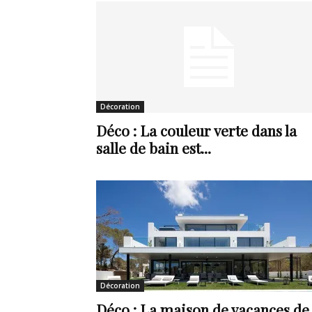
en
Tunisie
Décoration
Déco : La couleur verte dans la
salle de bain est...
et
au
Décoration
Maghreb
Déco : La maison de vacances de