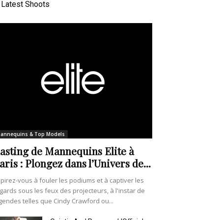
Latest Shoots
annequins & Top Models
asting de Mannequins Elite à
aris : Plongez dans l’Univers de...
pirez-vous à fouler les podiums et à captiver les
gards sous les feux des projecteurs, à l'instar de
gendes telles que Cindy Crawford ou...