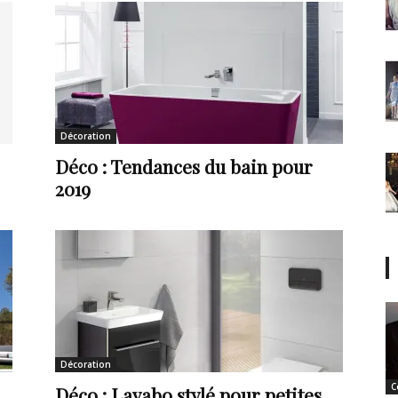
Décoration
Déco : Tendances du bain pour
2019
Décoration
C
Déco : Lavabo stylé pour petites