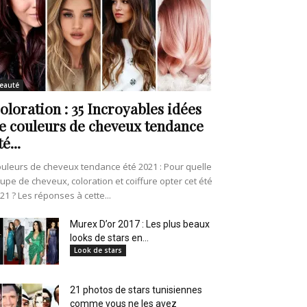
eauté
oloration : 35 Incroyables idées
e couleurs de cheveux tendance
té...
uleurs de cheveux tendance été 2021 : Pour quelle
upe de cheveux, coloration et coiffure opter cet été
21 ? Les réponses à cette...
Murex D’or 2017 : Les plus beaux
looks de stars en...
Look de stars
21 photos de stars tunisiennes
comme vous ne les avez