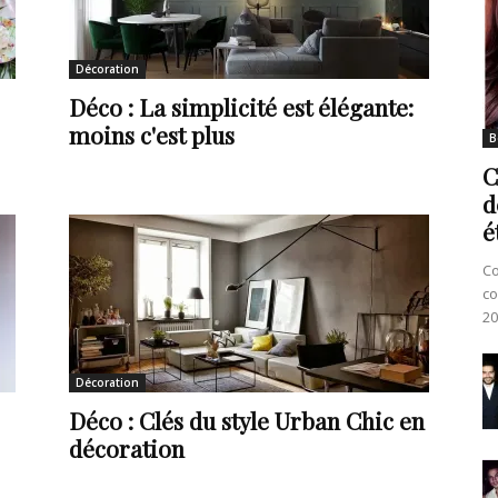
Décoration
Déco : La simplicité est élégante:
moins c'est plus
B
C
d
é
Co
co
20
Décoration
Déco : Clés du style Urban Chic en
décoration