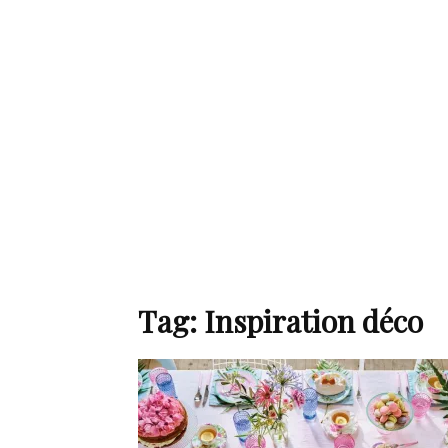
de
mode
et
Tag: Inspiration déco
style