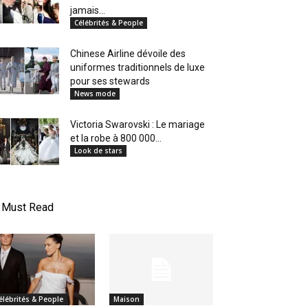
jamais...
Célébrités & People
Chinese Airline dévoile des
uniformes traditionnels de luxe
pour ses stewards
News mode
Victoria Swarovski : Le mariage
et la robe à 800 000...
Look de stars
Must Read
élébrités & People
Maison