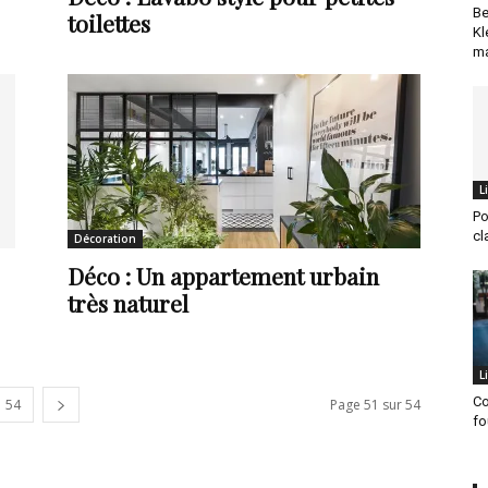
Be
toilettes
Kl
ma
L
Po
cl
Décoration
Déco : Un appartement urbain
très naturel
L
Co
54
Page 51 sur 54
fo