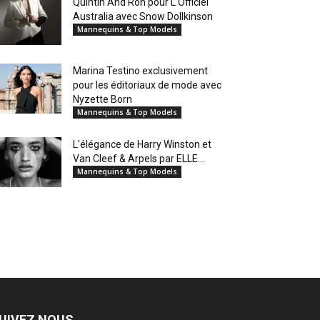
Quintin And Ron pour L'Officiel
Australia avec Snow Dollkinson
Mannequins & Top Models
Marina Testino exclusivement
pour les éditoriaux de mode avec
Nyzette Born
Mannequins & Top Models
L'élégance de Harry Winston et
Van Cleef & Arpels par ELLE...
Mannequins & Top Models
UIVEZ NOUS