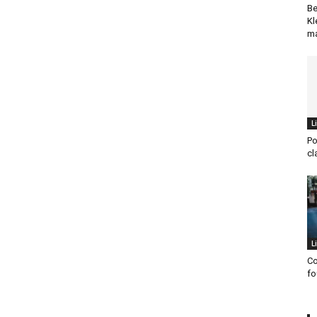
Be
Kl
ma
L
Po
cl
L
Co
fo