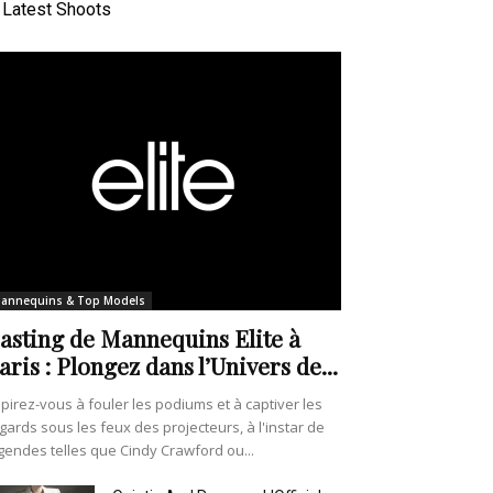
Latest Shoots
annequins & Top Models
asting de Mannequins Elite à
aris : Plongez dans l’Univers de...
pirez-vous à fouler les podiums et à captiver les
gards sous les feux des projecteurs, à l'instar de
gendes telles que Cindy Crawford ou...