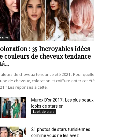
eauté
oloration : 35 Incroyables idées
e couleurs de cheveux tendance
té...
uleurs de cheveux tendance été 2021 : Pour quelle
upe de cheveux, coloration et coiffure opter cet été
21 ? Les réponses à cette...
Murex D’or 2017 : Les plus beaux
looks de stars en...
Look de stars
21 photos de stars tunisiennes
comme vous ne les avez