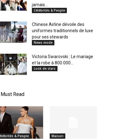
jamais...
Célébrités & People
Chinese Airline dévoile des
uniformes traditionnels de luxe
pour ses stewards
News mode
Victoria Swarovski : Le mariage
et la robe à 800 000...
Look de stars
Must Read
élébrités & People
Maison