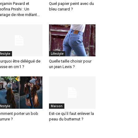
njamin Pavard et
Quel papier peint avec du
eofina Pnishi : Un
bleu canard ?
riage de rêve mêlant...
ifestyle
Lifestyle
urquoi être délégué de
Quelle taille choisir pour
asse en cm1 ?
un jean Levis ?
ifestyle
Maison
mment porter un bob
Est-ce qu’il faut enlever la
urrure ?
peau du butternut ?