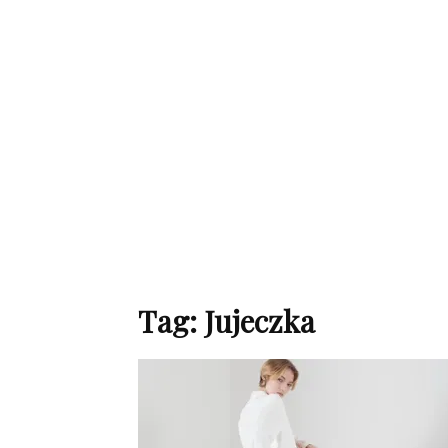
de
mode
et
Tag: Jujeczka
style