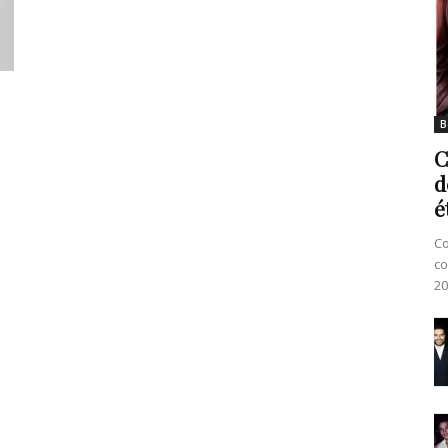
B
C
d
é
Co
co
20