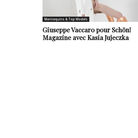
de
Mannequins & Top Models
Giuseppe Vaccaro pour Schön!
Magazine avec Kasia Jujeczka
vie
Numéro
un