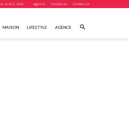
e, août 9, 2026
Agence
Tendances
Contact Us
MAISON
LIFESTYLE
AGENCE