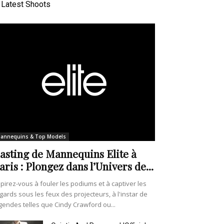
Latest Shoots
annequins & Top Models
asting de Mannequins Elite à
aris : Plongez dans l’Univers de...
pirez-vous à fouler les podiums et à captiver les
gards sous les feux des projecteurs, à l'instar de
gendes telles que Cindy Crawford ou...