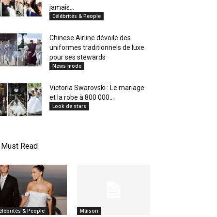
jamais...
Célébrités & People
Chinese Airline dévoile des
uniformes traditionnels de luxe
pour ses stewards
News mode
Victoria Swarovski : Le mariage
et la robe à 800 000...
Look de stars
Must Read
élébrités & People
Maison