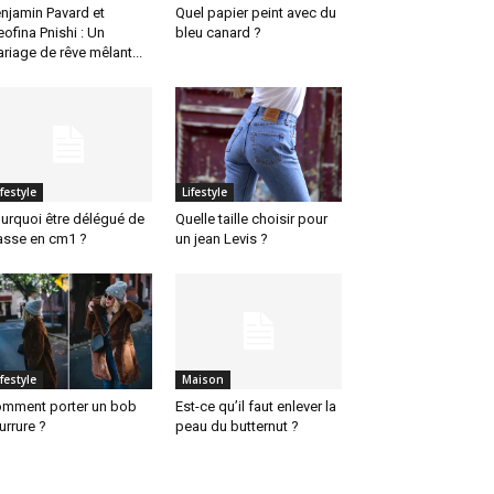
njamin Pavard et
Quel papier peint avec du
eofina Pnishi : Un
bleu canard ?
riage de rêve mêlant...
ifestyle
Lifestyle
urquoi être délégué de
Quelle taille choisir pour
asse en cm1 ?
un jean Levis ?
ifestyle
Maison
mment porter un bob
Est-ce qu’il faut enlever la
urrure ?
peau du butternut ?