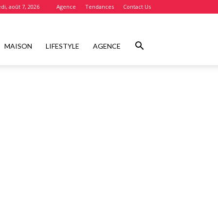
di, août 7, 2026
Agence
Tendances
Contact Us
MAISON
LIFESTYLE
AGENCE