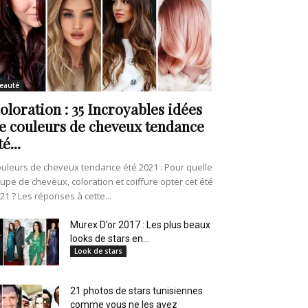
eauté
oloration : 35 Incroyables idées
e couleurs de cheveux tendance
té...
uleurs de cheveux tendance été 2021 : Pour quelle
upe de cheveux, coloration et coiffure opter cet été
21 ? Les réponses à cette...
Murex D’or 2017 : Les plus beaux
looks de stars en...
Look de stars
21 photos de stars tunisiennes
comme vous ne les avez