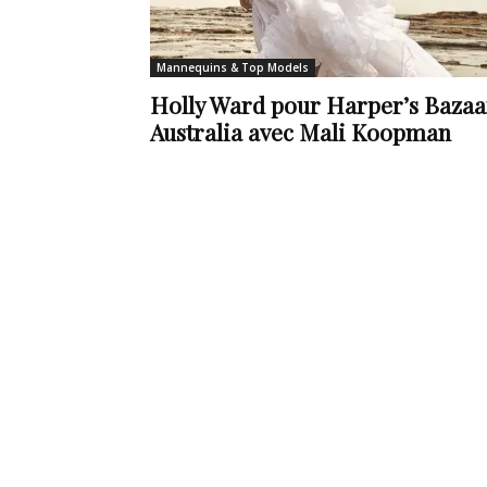
de
Mannequins & Top Models
Holly Ward pour Harper’s Bazaa
Australia avec Mali Koopman
vie
Numéro
un