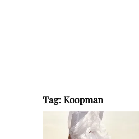
de
mode
et
Tag: Koopman
style