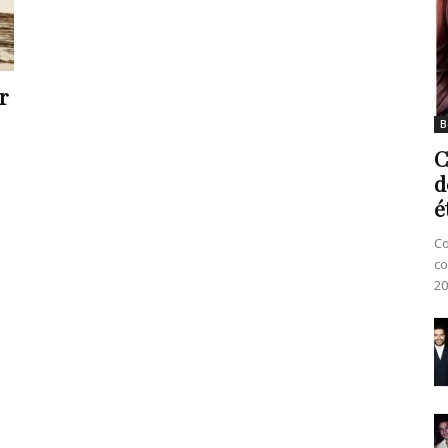
r
B
C
d
é
Co
co
20