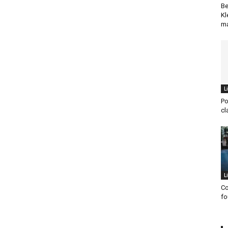
Be
Kl
ma
L
Po
cl
L
Co
fo