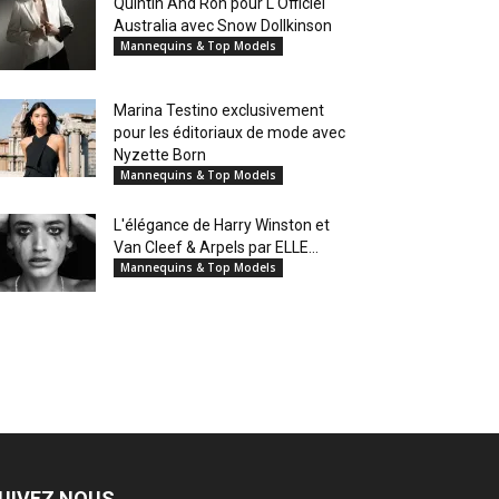
Quintin And Ron pour L'Officiel
Australia avec Snow Dollkinson
Mannequins & Top Models
Marina Testino exclusivement
pour les éditoriaux de mode avec
Nyzette Born
Mannequins & Top Models
L'élégance de Harry Winston et
Van Cleef & Arpels par ELLE...
Mannequins & Top Models
UIVEZ NOUS