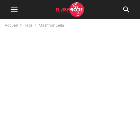
Accueil
Tags
Mashrou’ Leila