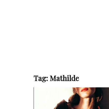
de
mode
et
Tag: Mathilde
style