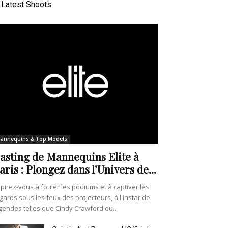
Latest Shoots
annequins & Top Models
asting de Mannequins Elite à
aris : Plongez dans l’Univers de...
pirez-vous à fouler les podiums et à captiver les
gards sous les feux des projecteurs, à l'instar de
gendes telles que Cindy Crawford ou...