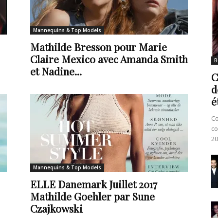
Mannequins & Top Models
Mathilde Bresson pour Marie
Claire Mexico avec Amanda Smith
B
et Nadine...
C
d
é
Co
co
20
Mannequins & Top Models
ELLE Danemark Juillet 2017
Mathilde Goehler par Sune
Czajkowski