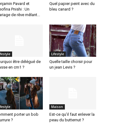
njamin Pavard et
Quel papier peint avec du
eofina Pnishi : Un
bleu canard ?
riage de rêve mêlant...
ifestyle
Lifestyle
urquoi être délégué de
Quelle taille choisir pour
asse en cm1 ?
un jean Levis ?
ifestyle
Maison
mment porter un bob
Est-ce qu’il faut enlever la
urrure ?
peau du butternut ?