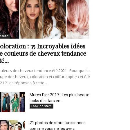
eauté
oloration : 35 Incroyables idées
e couleurs de cheveux tendance
té...
uleurs de cheveux tendance été 2021 : Pour quelle
upe de cheveux, coloration et coiffure opter cet été
21 ? Les réponses à cette...
Murex D’or 2017 : Les plus beaux
looks de stars en...
Look de stars
21 photos de stars tunisiennes
comme vous ne les avez