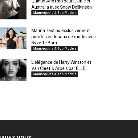
Quintin And Ron pour L'Officiel
Australia avec Snow Dollkinson
Mannequins & Top Models
Marina Testino exclusivement
pour les éditoriaux de mode avec
Nyzette Born
Mannequins & Top Models
L'élégance de Harry Winston et
Van Cleef & Arpels par ELLE...
Mannequins & Top Models
UIVEZ NOUS