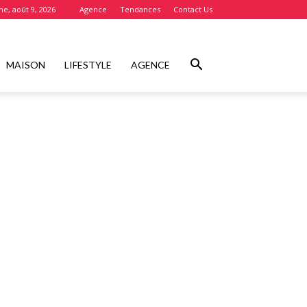
e, août 9, 2026
Agence
Tendances
Contact Us
MAISON
LIFESTYLE
AGENCE