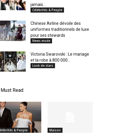
jamais...
Célébrités & People
Chinese Airline dévoile des
uniformes traditionnels de luxe
pour ses stewards
News mode
Victoria Swarovski : Le mariage
et la robe à 800 000...
Look de stars
Must Read
élébrités & People
Maison