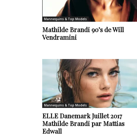
de
Mannequins & Top Models
Mathilde Brandi 90’s de Will
Vendramini
vie
Numéro
Mannequins & Top Models
un
ELLE Danemark Juillet 2017
Mathilde Brandi par Mattias
Edwall