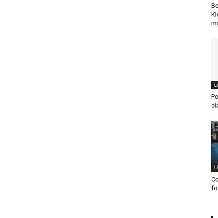
Be
Kl
ma
L
Po
cl
L
Co
fo