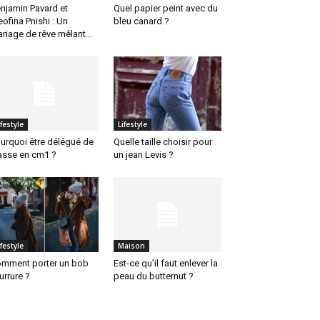
njamin Pavard et
Quel papier peint avec du
eofina Pnishi : Un
bleu canard ?
riage de rêve mêlant...
ifestyle
Lifestyle
urquoi être délégué de
Quelle taille choisir pour
asse en cm1 ?
un jean Levis ?
ifestyle
Maison
mment porter un bob
Est-ce qu’il faut enlever la
urrure ?
peau du butternut ?