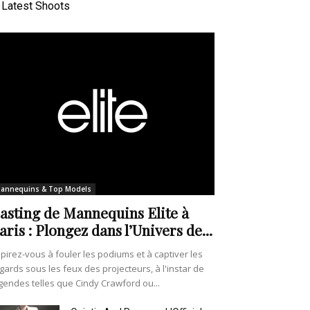
Latest Shoots
annequins & Top Models
asting de Mannequins Elite à
aris : Plongez dans l’Univers de...
pirez-vous à fouler les podiums et à captiver les
gards sous les feux des projecteurs, à l'instar de
gendes telles que Cindy Crawford ou...