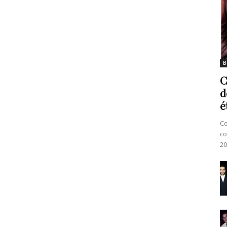
B
C
d
é
Co
co
20