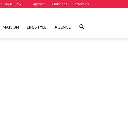
i, août 8, 2026
Agence
Tendances
Contact Us
MAISON
LIFESTYLE
AGENCE