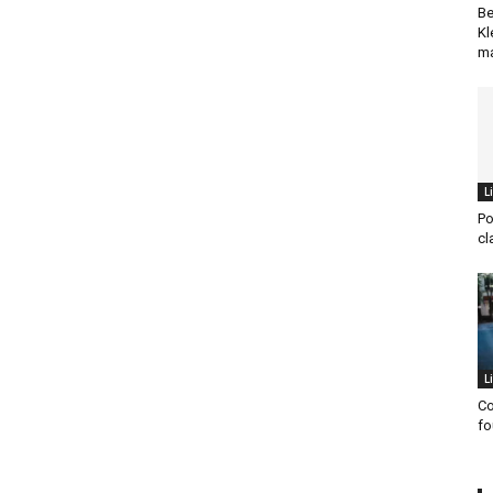
Be
Kl
ma
L
Po
cl
L
Co
fo