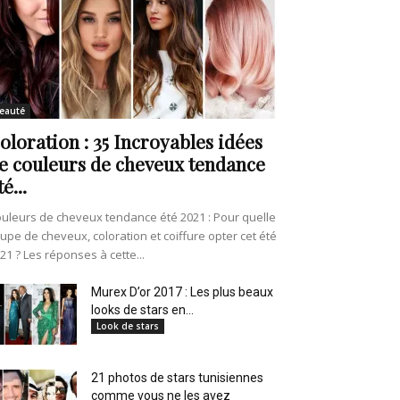
eauté
oloration : 35 Incroyables idées
e couleurs de cheveux tendance
té...
uleurs de cheveux tendance été 2021 : Pour quelle
upe de cheveux, coloration et coiffure opter cet été
21 ? Les réponses à cette...
Murex D’or 2017 : Les plus beaux
looks de stars en...
Look de stars
21 photos de stars tunisiennes
comme vous ne les avez