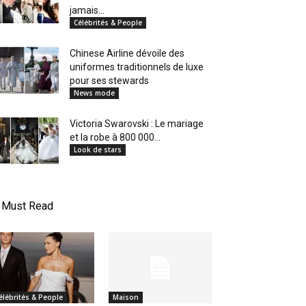
jamais...
Célébrités & People
Chinese Airline dévoile des
uniformes traditionnels de luxe
pour ses stewards
News mode
Victoria Swarovski : Le mariage
et la robe à 800 000...
Look de stars
Must Read
élébrités & People
Maison