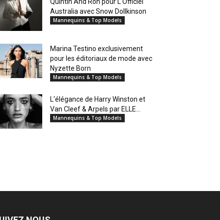
Quintin And Ron pour L'Officiel
Australia avec Snow Dollkinson
Mannequins & Top Models
Marina Testino exclusivement
pour les éditoriaux de mode avec
Nyzette Born
Mannequins & Top Models
L'élégance de Harry Winston et
Van Cleef & Arpels par ELLE...
Mannequins & Top Models
UIVEZ NOUS