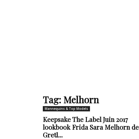
de
mode
et
Tag: Melhorn
Mannequins & Top Models
style
Keepsake The Label Juin 2017
lookbook Frida Sara Melhorn de
Gretl...