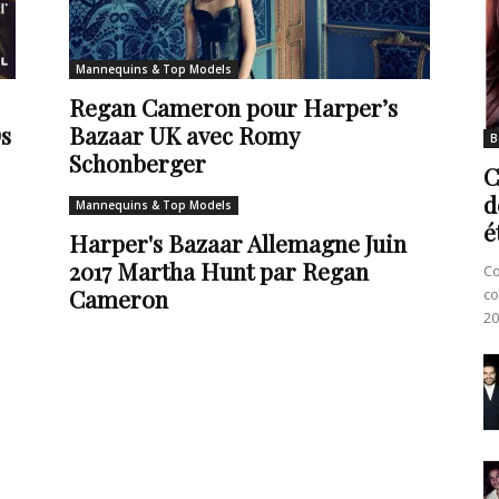
Mannequins & Top Models
Regan Cameron pour Harper’s
s
Bazaar UK avec Romy
B
Schonberger
C
d
Mannequins & Top Models
é
Harper's Bazaar Allemagne Juin
2017 Martha Hunt par Regan
Co
Cameron
co
20