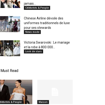
jamais...
Célébrités & People
Chinese Airline dévoile des
uniformes traditionnels de luxe
pour ses stewards
News mode
Victoria Swarovski : Le mariage
et la robe à 800 000...
Look de stars
Must Read
élébrités & People
Maison