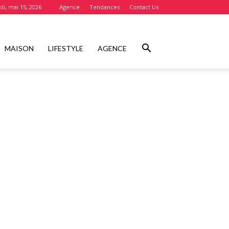
i, mai 15, 2026
Agence
Tendances
Contact Us
MAISON
LIFESTYLE
AGENCE