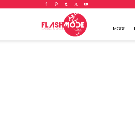
Flashmode
MODE
Magazine
|
Magazine