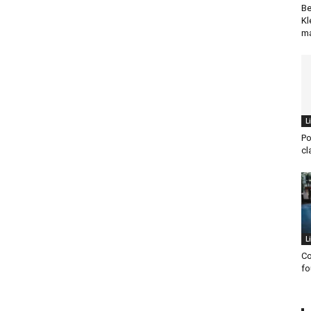
Be
Kl
ma
L
Po
cl
L
Co
fo