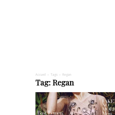
de
mode
et
Accueil
Tags
Regan
Tag: Regan
style