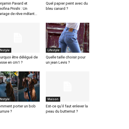
njamin Pavard et
Quel papier peint avec du
eofina Pnishi : Un
bleu canard ?
riage de rêve mêlant...
ifestyle
Lifestyle
urquoi être délégué de
Quelle taille choisir pour
asse en cm1 ?
un jean Levis ?
ifestyle
Maison
mment porter un bob
Est-ce qu’il faut enlever la
urrure ?
peau du butternut ?