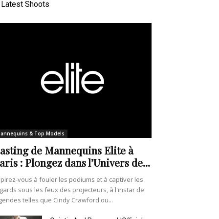
Latest Shoots
annequins & Top Models
asting de Mannequins Elite à
aris : Plongez dans l’Univers de...
pirez-vous à fouler les podiums et à captiver les
gards sous les feux des projecteurs, à l'instar de
gendes telles que Cindy Crawford ou...