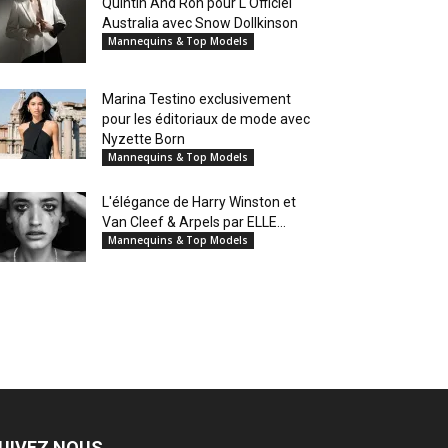
Quintin And Ron pour L'Officiel
Australia avec Snow Dollkinson
Mannequins & Top Models
Marina Testino exclusivement
pour les éditoriaux de mode avec
Nyzette Born
Mannequins & Top Models
L'élégance de Harry Winston et
Van Cleef & Arpels par ELLE...
Mannequins & Top Models
UIVEZ NOUS