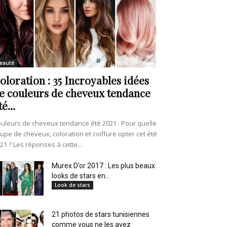
eauté
oloration : 35 Incroyables idées
e couleurs de cheveux tendance
té...
uleurs de cheveux tendance été 2021 : Pour quelle
upe de cheveux, coloration et coiffure opter cet été
21 ? Les réponses à cette...
Murex D’or 2017 : Les plus beaux
looks de stars en...
Look de stars
21 photos de stars tunisiennes
comme vous ne les avez