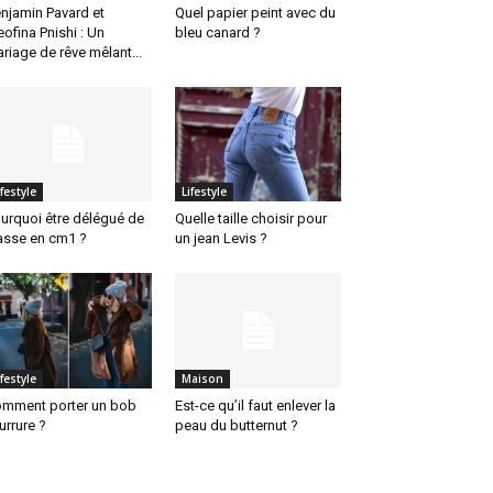
njamin Pavard et
Quel papier peint avec du
eofina Pnishi : Un
bleu canard ?
riage de rêve mêlant...
ifestyle
Lifestyle
urquoi être délégué de
Quelle taille choisir pour
asse en cm1 ?
un jean Levis ?
ifestyle
Maison
mment porter un bob
Est-ce qu’il faut enlever la
urrure ?
peau du butternut ?