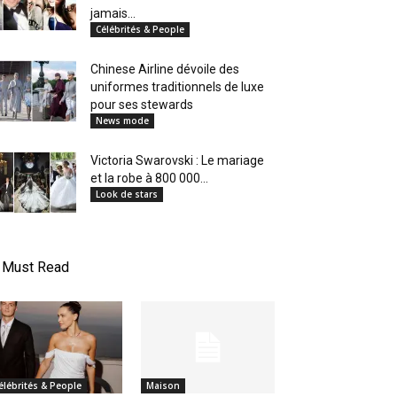
jamais...
Célébrités & People
Chinese Airline dévoile des
uniformes traditionnels de luxe
pour ses stewards
News mode
Victoria Swarovski : Le mariage
et la robe à 800 000...
Look de stars
Must Read
élébrités & People
Maison