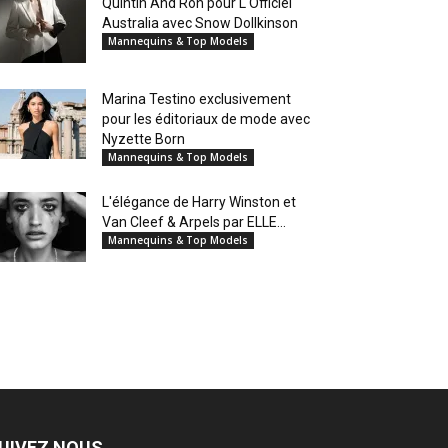
Quintin And Ron pour L'Officiel
Australia avec Snow Dollkinson
Mannequins & Top Models
Marina Testino exclusivement
pour les éditoriaux de mode avec
Nyzette Born
Mannequins & Top Models
L'élégance de Harry Winston et
Van Cleef & Arpels par ELLE...
Mannequins & Top Models
UIVEZ NOUS