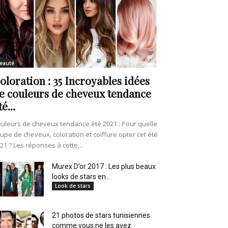
eauté
oloration : 35 Incroyables idées
e couleurs de cheveux tendance
té...
uleurs de cheveux tendance été 2021 : Pour quelle
upe de cheveux, coloration et coiffure opter cet été
21 ? Les réponses à cette...
Murex D’or 2017 : Les plus beaux
looks de stars en...
Look de stars
21 photos de stars tunisiennes
comme vous ne les avez