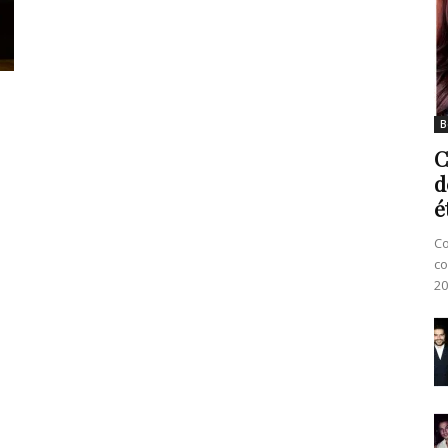
B
C
d
é
Co
co
20