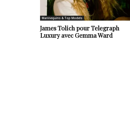
de
Mannequins & Top Models
James Tolich pour Telegraph
Luxury avec Gemma Ward
vie
Numéro
un