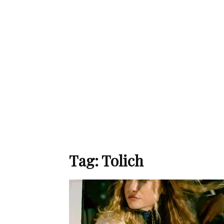
de
mode
et
Tag: Tolich
style