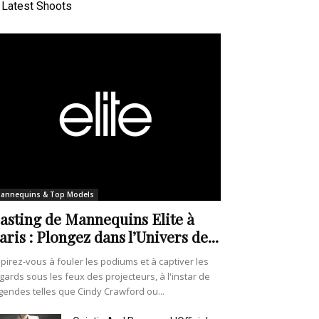
Latest Shoots
annequins & Top Models
asting de Mannequins Elite à
aris : Plongez dans l’Univers de...
pirez-vous à fouler les podiums et à captiver les
gards sous les feux des projecteurs, à l'instar de
gendes telles que Cindy Crawford ou...