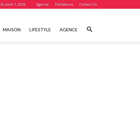
di, août 7, 2026
Agence
Tendances
Contact Us
MAISON
LIFESTYLE
AGENCE