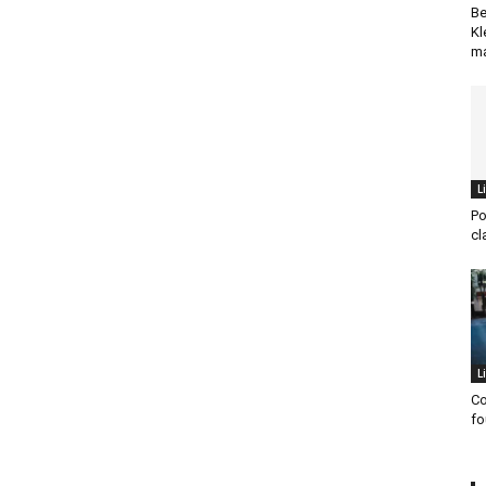
Be
Kl
ma
L
Po
cl
L
Co
fo