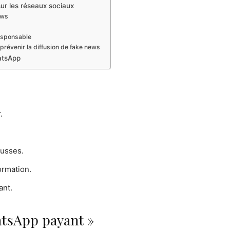
r les réseaux sociaux
ews
responsable
 prévenir la diffusion de fake news
atsApp
.
ausses.
ormation.
ant.
atsApp payant »