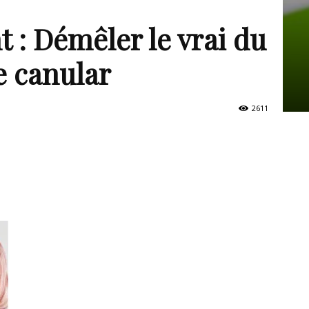
: Démêler le vrai du
e canular
2611