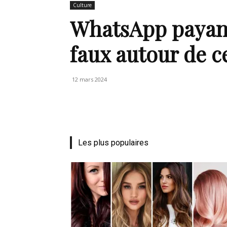
Culture
de
WhatsApp payant 
faux autour de c
vie
12 mars 2024
Numéro
Les plus populaires
un