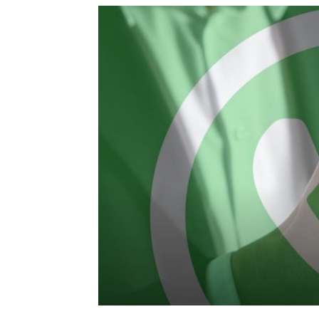
de
mode
et
style