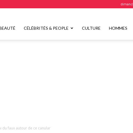
dimanch
BEAUTÉ
CÉLÉBRITÉS & PEOPLE
CULTURE
HOMMES
i du faux autour de ce canular