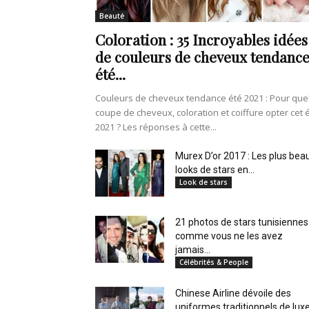
en
Beauté
Coloration : 35 Incroyables idées
de couleurs de cheveux tendanc
été...
Tunisie
Couleurs de cheveux tendance été 2021 : Pour que
coupe de cheveux, coloration et coiffure opter cet 
2021 ? Les réponses à cette...
et
Murex D’or 2017 : Les plus bea
looks de stars en...
Look de stars
21 photos de stars tunisiennes
au
comme vous ne les avez
jamais...
Célébrités & People
Chinese Airline dévoile des
Maghreb
uniformes traditionnels de lux