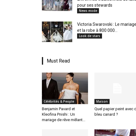
pour ses stewards
News mode
Victoria Swarovski : Le mariag
et la robe à 800 000...
Look de stars
Must Read
Célébrités & People
Maison
Benjamin Pavard et
Quel papier peint avec 
Kleofina Pnishi : Un
bleu canard ?
mariage de rêve mêlant...