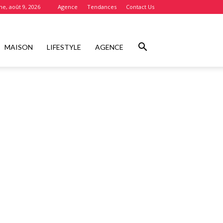
e, août 9, 2026
Agence
Tendances
Contact Us
MAISON
LIFESTYLE
AGENCE