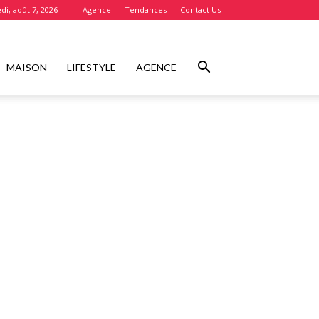
di, août 7, 2026
Agence
Tendances
Contact Us
MAISON
LIFESTYLE
AGENCE