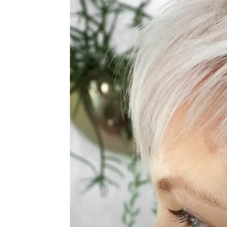
de
vie
Numéro
un