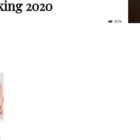
king 2020
3576
e