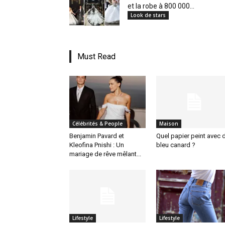
et la robe à 800 000...
Look de stars
Must Read
Célébrités & People
Maison
Benjamin Pavard et
Quel papier peint avec 
Kleofina Pnishi : Un
bleu canard ?
mariage de rêve mêlant...
Lifestyle
Lifestyle