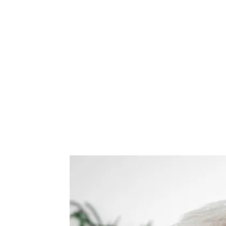
de
mode
et
style