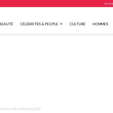
vendre
BEAUTÉ
CÉLÉBRITÉS & PEOPLE
CULTURE
HOMMES
tes pour votre relooking 2020