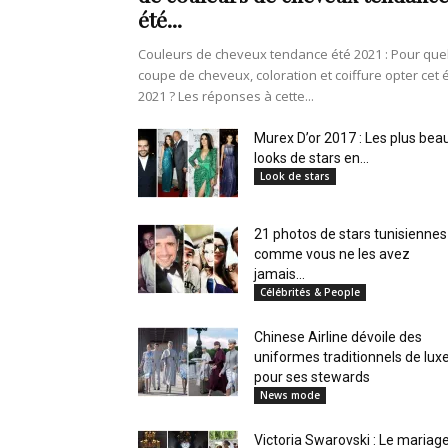
été...
Couleurs de cheveux tendance été 2021 : Pour que
coupe de cheveux, coloration et coiffure opter cet 
2021 ? Les réponses à cette...
Murex D’or 2017 : Les plus bea
looks de stars en...
Look de stars
21 photos de stars tunisiennes
comme vous ne les avez
jamais...
Célébrités & People
Chinese Airline dévoile des
uniformes traditionnels de lux
pour ses stewards
News mode
Victoria Swarovski : Le mariag