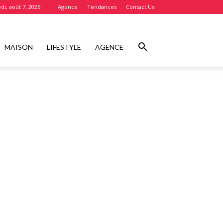
di, août 7, 2026
Agence
Tendances
Contact Us
MAISON
LIFESTYLE
AGENCE