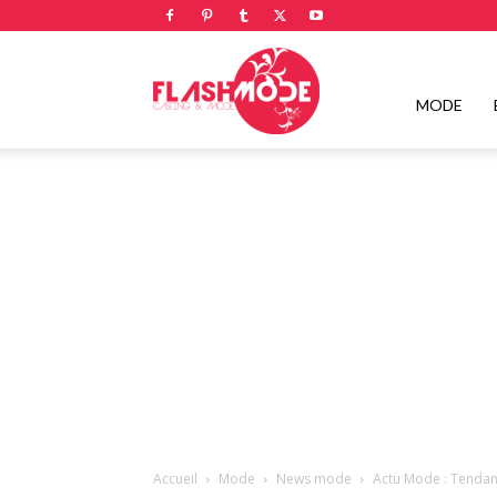
Flashmode
MODE
Magazine
|
Magazine
Accueil
Mode
News mode
Actu Mode : Tendan