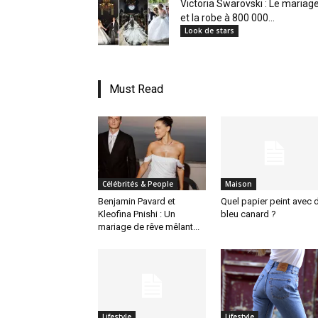
Victoria Swarovski : Le mariag
et la robe à 800 000...
Look de stars
Must Read
Célébrités & People
Maison
Benjamin Pavard et
Quel papier peint avec 
Kleofina Pnishi : Un
bleu canard ?
mariage de rêve mêlant...
Lifestyle
Lifestyle