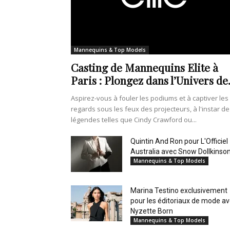
Mannequins & Top Models
Casting de Mannequins Elite à
Paris : Plongez dans l’Univers de.
Aspirez-vous à fouler les podiums et à captiver les
regards sous les feux des projecteurs, à l'instar de
légendes telles que Cindy Crawford ou...
Quintin And Ron pour L'Officiel
Australia avec Snow Dollkinso
Mannequins & Top Models
Marina Testino exclusivement
pour les éditoriaux de mode a
Nyzette Born
Mannequins & Top Models