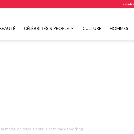
vendre
BEAUTÉ
CÉLÉBRITÉS & PEOPLE
CULTURE
HOMMES
ce mode: on craque pour le costume de working...