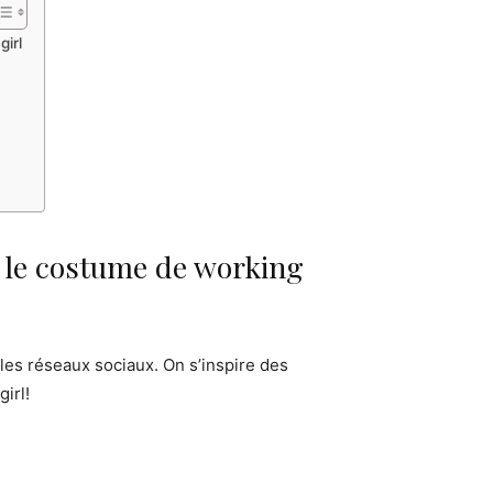
irl
 le costume de working
es réseaux sociaux. On s’inspire des
irl!