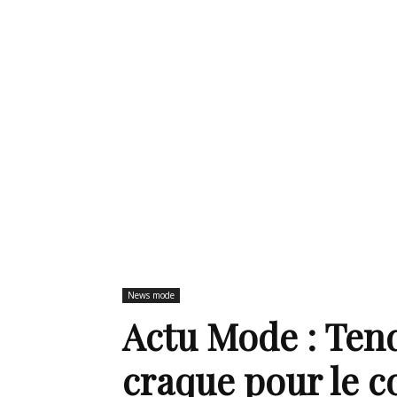
de
mode
et
News mode
Actu Mode : Ten
style
craque pour le 