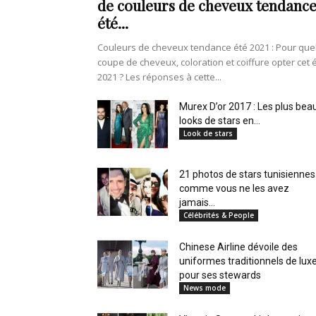
de couleurs de cheveux tendanc
en
été...
Couleurs de cheveux tendance été 2021 : Pour que
coupe de cheveux, coloration et coiffure opter cet 
2021 ? Les réponses à cette...
Tunisie
Murex D’or 2017 : Les plus bea
looks de stars en...
Look de stars
et
21 photos de stars tunisiennes
comme vous ne les avez
jamais...
Célébrités & People
au
Chinese Airline dévoile des
uniformes traditionnels de lux
pour ses stewards
News mode
Maghreb