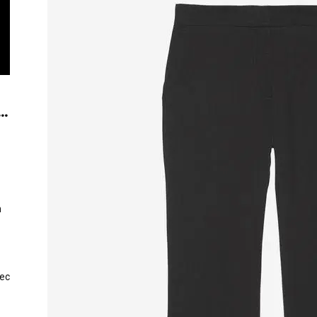
..
n
vec