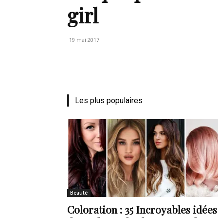
girl
de
19 mai 2017
vie
Les plus populaires
Numéro
un
Beauté
Coloration : 35 Incroyables idées