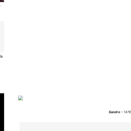
r
la
Sandro
– 147€