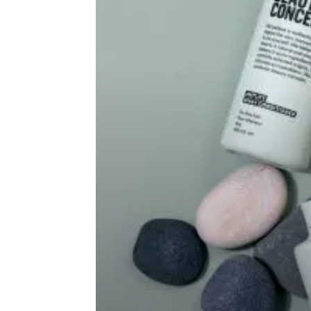
en
Tunisie
et
au
Maghreb