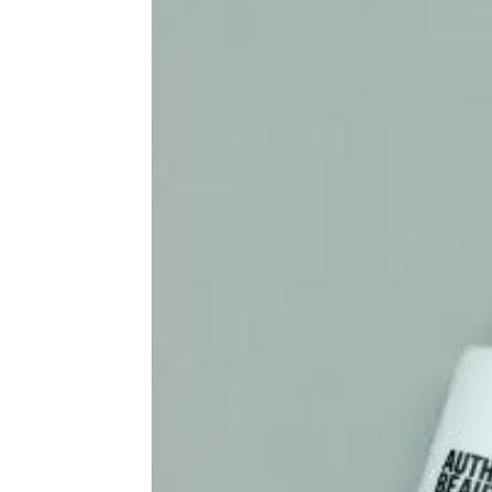
de
vie
Numéro
un