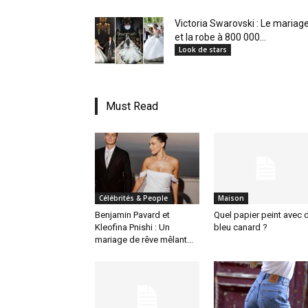
Victoria Swarovski : Le mariag
et la robe à 800 000...
Look de stars
Must Read
Célébrités & People
Maison
Benjamin Pavard et
Quel papier peint avec 
Kleofina Pnishi : Un
bleu canard ?
mariage de rêve mêlant...