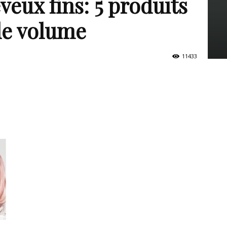
veux fins: 5 produits
de volume
11433