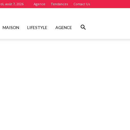
di, août 7, 2026
Agence
Tendances
Contact Us
MAISON
LIFESTYLE
AGENCE