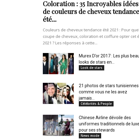
Coloration : 35 Incroyables idées
de couleurs de cheveux tendanc
été...
Couleurs de cheveux tendance été 2021 : Pour que
coupe de cheveux, coloration et coiffure opter cet 
2021 ? Les réponses à cette...
Murex D’or 2017 : Les plus bea
looks de stars en...
Look de stars
21 photos de stars tunisiennes
comme vous ne les avez
jamais...
Célébrités & People
Chinese Airline dévoile des
uniformes traditionnels de lux
pour ses stewards
News mode