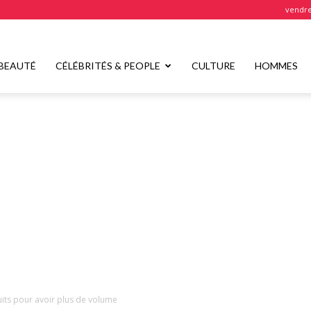
vendre
BEAUTÉ
CÉLÉBRITÉS & PEOPLE
CULTURE
HOMMES
uits pour avoir plus de volume