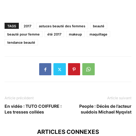
TAGS
2017
astuces beauté des femmes
beauté
beauté pour femme
été 2017
makeup
maquillage
tendance beauté
Article précédent
Article suivant
En vidéo : TUTO COIFFURE :
People : Décès de l’acteur
Les tresses collées
suédois Michael Nyqvist
ARTICLES CONNEXES