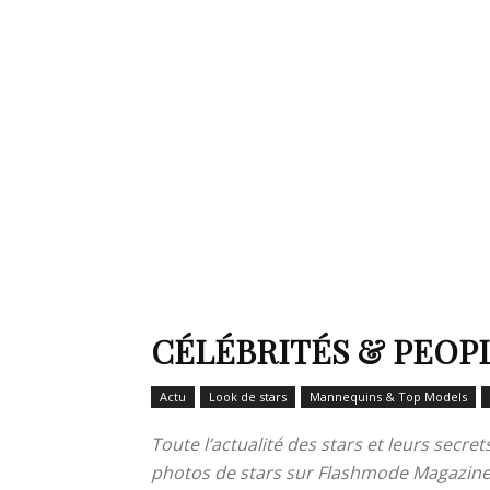
de
mode
et
CÉLÉBRITÉS & PEOP
Actu
Look de stars
Mannequins & Top Models
style
Toute l’actualité des stars et leurs secr
photos de stars sur Flashmode Magazine