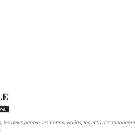
LE
Wiki
ets, les news people, les potins, vidéos, les actu des manneq
.