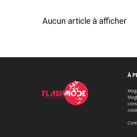
de
Aucun article à afficher
vie
Numéro
À 
Maga
Magh
cons
un
cuis
Cont