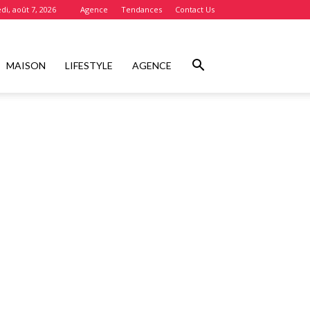
di, août 7, 2026
Agence
Tendances
Contact Us
MAISON
LIFESTYLE
AGENCE