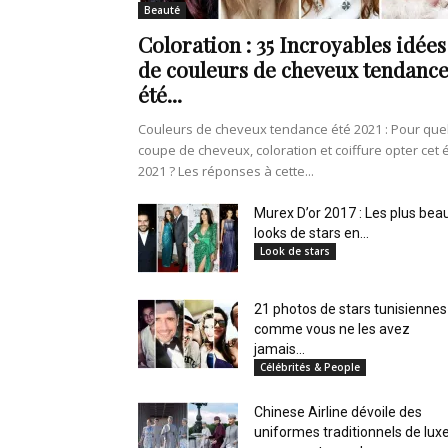
en
Beauté
Coloration : 35 Incroyables idées
de couleurs de cheveux tendanc
été...
Tunisie
Couleurs de cheveux tendance été 2021 : Pour que
coupe de cheveux, coloration et coiffure opter cet 
2021 ? Les réponses à cette...
Murex D’or 2017 : Les plus bea
et
looks de stars en...
Look de stars
21 photos de stars tunisiennes
au
comme vous ne les avez
jamais...
Célébrités & People
Chinese Airline dévoile des
Maghreb
uniformes traditionnels de lux