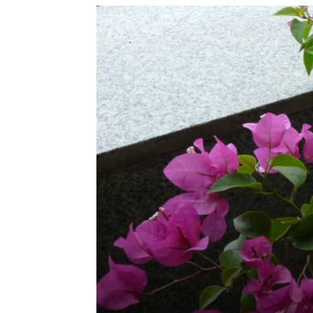
de
mode
et
style