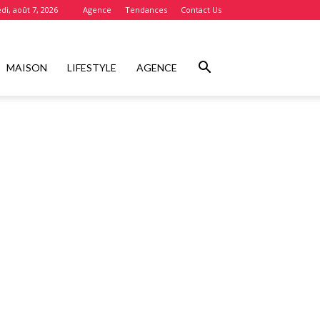
di, août 7, 2026
Agence
Tendances
Contact Us
MAISON
LIFESTYLE
AGENCE