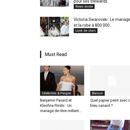
pour ses stewards
News mode
Victoria Swarovski : Le mariag
et la robe à 800 000...
Look de stars
Must Read
Célébrités & People
Maison
Benjamin Pavard et
Quel papier peint avec 
Kleofina Pnishi : Un
bleu canard ?
mariage de rêve mêlant...