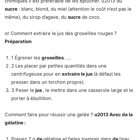
chimiques il est préférable de les éplucher. u2013 du
sucre
: blanc, blond, du miel (attention le coût n’est pas le
même), du sirop d’agave, du
sucre
de coco.
or Comment extraire le jus des groseilles rouges ?
Préparation
1 Égrener les
groseilles
. …
2 Les placer par petites quantités dans une
centrifugeuse pour en
extraire le jus
(à défaut les
presser dans un torchon propre).
3 Peser le
jus
, le mettre dans une casserole large et le
porter à ébullition.
Comment faire pour réussir une gelée ?
u2013 Avec
de
la
gélatine :
Prenez 7 g
de
gélatine et faites tremper dans
de
l’eau