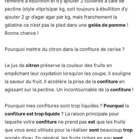
remettre à ébullition et d’y ajouter 2 cuillères à café de
pectine (style vitpris)par kg, soit toujours à ébullition d’y
ajouter 2 gr d’agar agar par kg, mais franchement la
gélatine ce n’est pas le pied dans une
gelée de pomme
!
Bonne chance !
Pourquoi mettre du citron dans la confiture de cerise ?
Le jus de
citron
préserve la couleur des fruits en
empêchant leur oxydation lorsqu’on les coupe. Il souligne
la saveur du fruit. Il accélère la prise de la
confiture
en
agissant sur la pectine. Un incontournable de la
confiture
!
Pourquoi mes confitures sont trop liquides ?
Pourquoi
la
confiture est trop liquide
? La raison principale pour
laquelle votre
confiture
ne prend pas
est
que les fruits
que vous avez utilisés pour la réaliser
sont
beaucoup
trop
gorgés d’eau. En général, les fruits riches en eau
sont