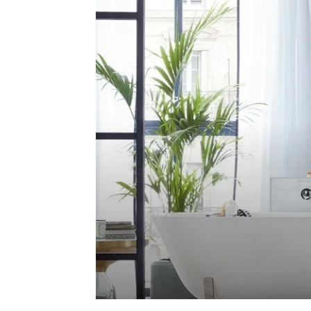
de
vie
Numéro
un