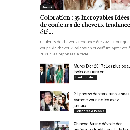
Beauté
Coloration : 35 Incroyables idées
de couleurs de cheveux tendanc
été...
Couleurs de cheveux tendance été 2021 : Pour que
coupe de cheveux, coloration et coiffure opter cet 
2021 ? Les réponses à cette...
Murex D’or 2017 : Les plus bea
looks de stars en...
Look de stars
21 photos de stars tunisiennes
comme vous ne les avez
jamais...
Célébrités & People
Chinese Airline dévoile des
uniformes traditionnels de lux