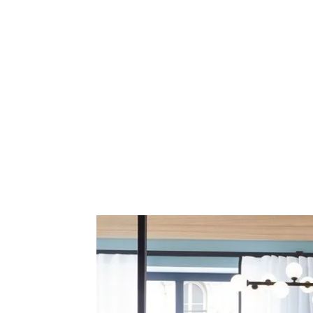
de
mode
et
style