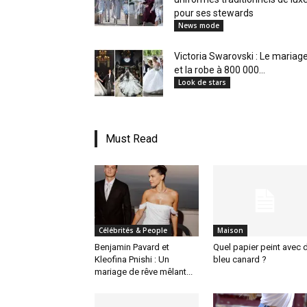
pour ses stewards
News mode
Victoria Swarovski : Le mariag
et la robe à 800 000...
Look de stars
Must Read
Célébrités & People
Maison
Benjamin Pavard et
Quel papier peint avec 
Kleofina Pnishi : Un
bleu canard ?
mariage de rêve mêlant...