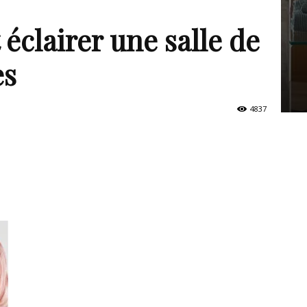
clairer une salle de
es
4837