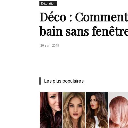
en
Décoration
Déco : Comment é
bain sans fenêtr
Tunisie
20 avril 2019
et
Les plus populaires
au
Maghreb