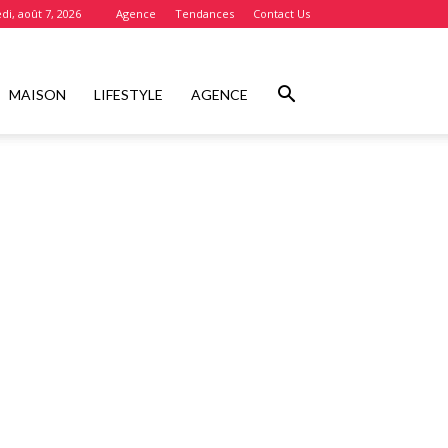
di, août 7, 2026
Agence
Tendances
Contact Us
MAISON
LIFESTYLE
AGENCE