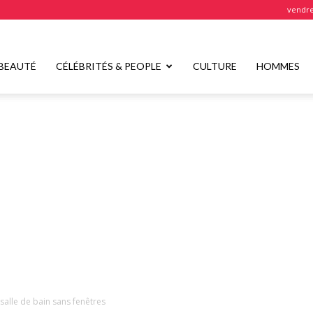
vendre
BEAUTÉ
CÉLÉBRITÉS & PEOPLE
CULTURE
HOMMES
salle de bain sans fenêtres