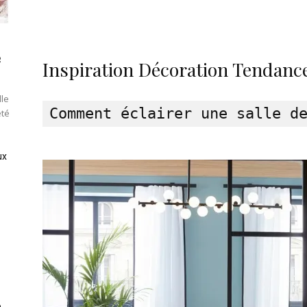
e
Inspiration Décoration Tendance
lle
été
ux
e